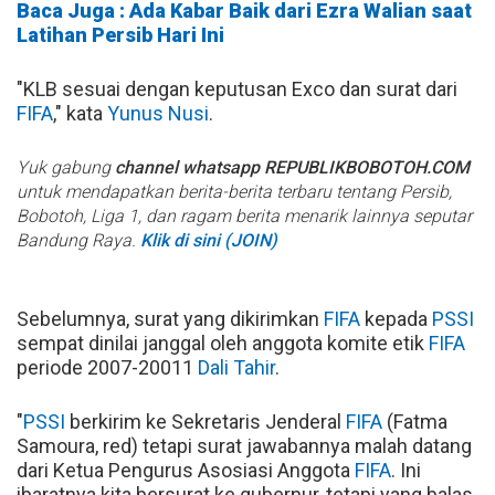
Baca Juga : Ada Kabar Baik dari Ezra Walian saat
Latihan Persib Hari Ini
"KLB sesuai dengan keputusan Exco dan surat dari
FIFA
," kata
Yunus Nusi
.
Yuk gabung
channel whatsapp REPUBLIKBOBOTOH.COM
untuk mendapatkan berita-berita terbaru tentang Persib,
Bobotoh, Liga 1, dan ragam berita menarik lainnya seputar
Bandung Raya.
Klik di sini (JOIN)
Sebelumnya, surat yang dikirimkan
FIFA
kepada
PSSI
sempat dinilai janggal oleh anggota komite etik
FIFA
periode 2007-20011
Dali Tahir
.
"
PSSI
berkirim ke Sekretaris Jenderal
FIFA
(Fatma
Samoura, red) tetapi surat jawabannya malah datang
dari Ketua Pengurus Asosiasi Anggota
FIFA
. Ini
ibaratnya kita bersurat ke gubernur, tetapi yang balas