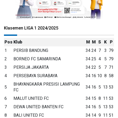
Klasemen LIGA 1 2024/2025
Pos
Klub
M
M
S
K
P
1
PERSIB BANDUNG
34
24
7
3
79
2
BORNEO FC SAMARINDA
34
25
4
5
79
3
PERSIJA JAKARTA
34
22
5
7
71
4
PERSEBAYA SURABAYA
34
16
10
8
58
BHAYANGKARA PRESISI LAMPUNG
5
34
16
5
13
53
FC
6
MALUT UNITED FC
34
15
8
11
53
7
DEWA UNITED BANTEN FC
34
16
5
13
53
8
BALI UNITED FC
34
14
9
11
51