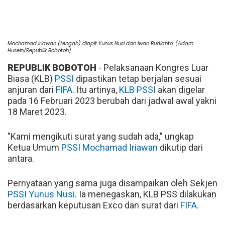
Mochamad Iriawan (tengah) diapit Yunus Nusi dan Iwan Budianto. (Adam
Husein/Republik Bobotoh)
REPUBLIK BOBOTOH
- Pelaksanaan Kongres Luar
Biasa (KLB)
PSSI
dipastikan tetap berjalan sesuai
anjuran dari
FIFA
. Itu artinya,
KLB PSSI
akan digelar
pada 16 Februari 2023 berubah dari jadwal awal yakni
18 Maret 2023.
"Kami mengikuti surat yang sudah ada," ungkap
Ketua Umum
PSSI
Mochamad Iriawan
dikutip dari
antara.
Pernyataan yang sama juga disampaikan oleh Sekjen
PSSI
Yunus Nusi
. Ia menegaskan, KLB PSS dilakukan
berdasarkan keputusan Exco dan surat dari
FIFA
.