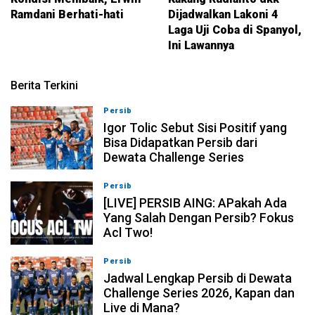
Ramdani Berhati-hati
Dijadwalkan Lakoni 4
Laga Uji Coba di Spanyol,
Ini Lawannya
Berita Terkini
Persib
08-08-2026, 11:28
Igor Tolic Sebut Sisi Positif yang
Bisa Didapatkan Persib dari
Dewata Challenge Series
Persib
07-08-2026, 19:08
[LIVE] PERSIB AING: APakah Ada
Yang Salah Dengan Persib? Fokus
Acl Two!
Persib
07-08-2026, 11:05
Jadwal Lengkap Persib di Dewata
Challenge Series 2026, Kapan dan
Live di Mana?