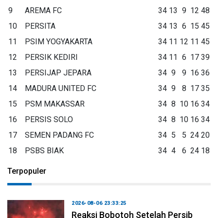
9
AREMA FC
34
13
9
12
48
10
PERSITA
34
13
6
15
45
11
PSIM YOGYAKARTA
34
11
12
11
45
12
PERSIK KEDIRI
34
11
6
17
39
13
PERSIJAP JEPARA
34
9
9
16
36
14
MADURA UNITED FC
34
9
8
17
35
15
PSM MAKASSAR
34
8
10
16
34
16
PERSIS SOLO
34
8
10
16
34
17
SEMEN PADANG FC
34
5
5
24
20
18
PSBS BIAK
34
4
6
24
18
Terpopuler
2026-08-06 23:33:25
Reaksi Bobotoh Setelah Persib