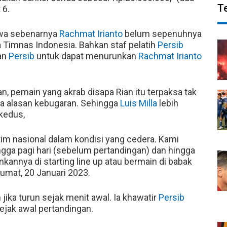
T
 6.
wa sebenarnya
Rachmat Irianto
belum sepenuhnya
 Timnas Indonesia. Bahkan staf pelatih
Persib
tan
Persib
untuk dapat menurunkan
Rachmat Irianto
n, pemain yang akrab disapa Rian itu terpaksa tak
na alasan kebugaran. Sehingga
Luis Milla
lebih
kedus,
 tim nasional dalam kondisi yang cedera. Kami
ga pagi hari (sebelum pertandingan) dan hingga
nnya di starting line up atau bermain di babak
Jumat, 20 Januari 2023.
 jika turun sejak menit awal. Ia khawatir
Persib
sejak awal pertandingan.