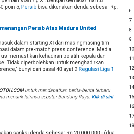
pemain starting XI. Dengan demikian hal itu
0 poin 5,
Persib
bisa dikenakan denda sebesar Rp.
6
7
Kemenangan Persib Atas Madura United
8
9
masuk dalam starting XI dari masingmasing tim
sipasi dalam pre-match press conference. Media
1
arus memastikan kehadiran pelatih kepala dan
1
e. Tidak diperbolehkan untuk menghadirkan
1
rence," bunyi dari pasal 40 ayat 2
Regulasi Liga 1
1
1
BOTOH.COM
untuk mendapatkan berita-berita terbaru
rita menarik lainnya seputar Bandung Raya.
Klik di sini
1
1
1
1
enakan sanksi denda sebesar Rp.20.000.000,- (dua