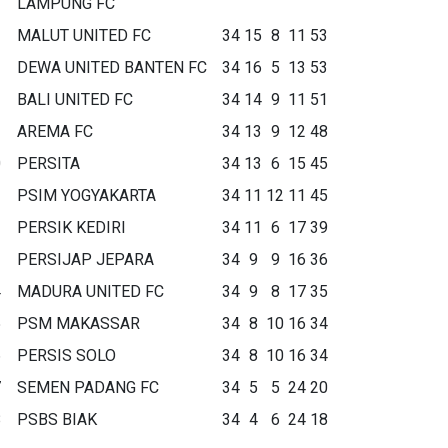
LAMPUNG FC
MALUT UNITED FC
34
15
8
11
53
DEWA UNITED BANTEN FC
34
16
5
13
53
BALI UNITED FC
34
14
9
11
51
AREMA FC
34
13
9
12
48
0
PERSITA
34
13
6
15
45
1
PSIM YOGYAKARTA
34
11
12
11
45
2
PERSIK KEDIRI
34
11
6
17
39
3
PERSIJAP JEPARA
34
9
9
16
36
4
MADURA UNITED FC
34
9
8
17
35
5
PSM MAKASSAR
34
8
10
16
34
6
PERSIS SOLO
34
8
10
16
34
7
SEMEN PADANG FC
34
5
5
24
20
8
PSBS BIAK
34
4
6
24
18