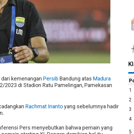
K
k dari kemenangan
Persib
Bandung atas
Madura
P
22/2023 di Stadion Ratu Pamelingan, Pamekasan
1
2
cadangkan
Rachmat Irianto
yang sebelumnya hadir
3
n.
4
 Konferensi Pers menyebutkan bahwa pemain yang
5