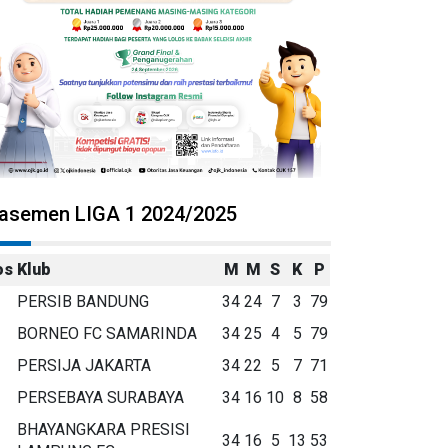
lasemen LIGA 1 2024/2025
os
Klub
M
M
S
K
P
PERSIB BANDUNG
34
24
7
3
79
BORNEO FC SAMARINDA
34
25
4
5
79
PERSIJA JAKARTA
34
22
5
7
71
PERSEBAYA SURABAYA
34
16
10
8
58
BHAYANGKARA PRESISI
34
16
5
13
53