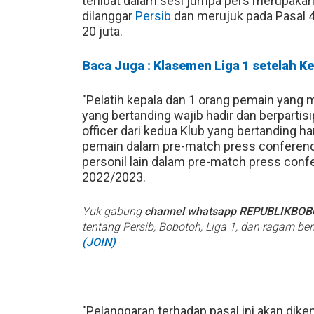
terlibat dalam sesi jumpa pers merupakan 
dilanggar
Persib
dan merujuk pada Pasal 4
20 juta.
Baca Juga : Klasemen Liga 1 setelah 
"Pelatih kepala dan 1 orang pemain yang 
yang bertanding wajib hadir dan berparti
officer dari kedua Klub yang bertanding h
pemain dalam pre-match press conferenc
personil lain dalam pre-match press confe
2022/2023.
Yuk gabung
channel whatsapp REPUBLIKBO
tentang Persib, Bobotoh, Liga 1, dan ragam be
(JOIN)
"Pelanggaran terhadap pasal ini akan dik