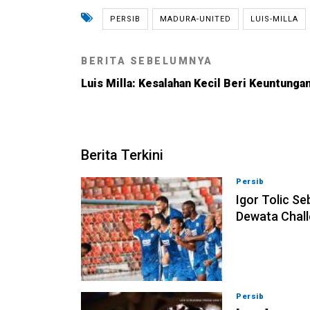
PERSIB
MADURA-UNITED
LUIS-MILLA
BERITA SEBELUMNYA
Luis Milla: Kesalahan Kecil Beri Keuntunga
Berita Terkini
Persib
08-08-202
Igor Tolic Se
Dewata Chall
Persib
07-08-202