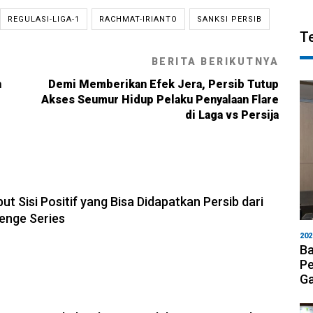
REGULASI-LIGA-1
RACHMAT-IRIANTO
SANKSI PERSIB
T
BERITA BERIKUTNYA
n
Demi Memberikan Efek Jera, Persib Tutup
Akses Seumur Hidup Pelaku Penyalaan Flare
di Laga vs Persija
6, 11:28
but Sisi Positif yang Bisa Didapatkan Persib dari
enge Series
202
Ba
Pe
Ga
6, 19:08