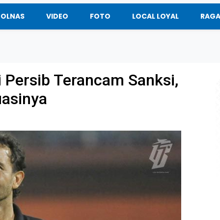
BOLNAS
VIDEO
FOTO
LOCAL LOYAL
RAG
i Persib Terancam Sanksi,
uasinya