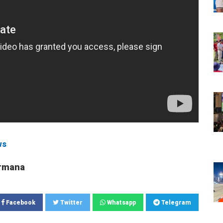
ws
rmana
Facebook
Twitter
Whatsapp
Telegram