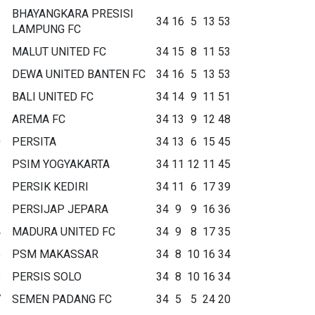
BHAYANGKARA PRESISI
34
16
5
13
53
LAMPUNG FC
MALUT UNITED FC
34
15
8
11
53
DEWA UNITED BANTEN FC
34
16
5
13
53
BALI UNITED FC
34
14
9
11
51
AREMA FC
34
13
9
12
48
0
PERSITA
34
13
6
15
45
1
PSIM YOGYAKARTA
34
11
12
11
45
2
PERSIK KEDIRI
34
11
6
17
39
3
PERSIJAP JEPARA
34
9
9
16
36
4
MADURA UNITED FC
34
9
8
17
35
5
PSM MAKASSAR
34
8
10
16
34
6
PERSIS SOLO
34
8
10
16
34
7
SEMEN PADANG FC
34
5
5
24
20