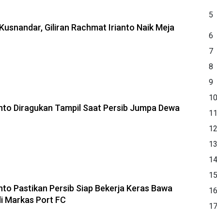
5
Kusnandar, Giliran Rachmat Irianto Naik Meja
6
7
8
9
1
nto Diragukan Tampil Saat Persib Jumpa Dewa
1
1
1
1
1
nto Pastikan Persib Siap Bekerja Keras Bawa
1
di Markas Port FC
1