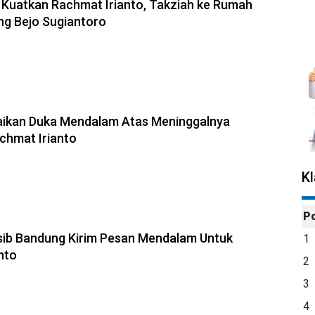
 Kuatkan Rachmat Irianto, Takziah ke Rumah
ng Bejo Sugiantoro
aikan Duka Mendalam Atas Meninggalnya
chmat Irianto
K
P
sib Bandung Kirim Pesan Mendalam Untuk
1
nto
2
3
4