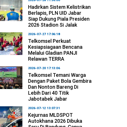
2026-07-28 11:56:00
Hadirkan Sistem Kelistrikan
Berlapis, PLN UID Jabar
Siap Dukung Piala Presiden
2026 Stadion Si Jalak
2026-07-27 17:06:18
Telkomsel Perkuat
Kesiapsiagaan Bencana
Melalui Gladian PANJI
Relawan TERRA
2026-07-20 17:13:06
Telkomsel Temani Warga
Dengan Paket Bola Gembira
Dan Nonton Bareng Di
Lebih Dari 40 Titik
Jabotabek Jabar
2026-07-12 13:07:31
Kejurnas MLDSPOT
Autokhana 2026 Dibuka
Seru Di Bandung, Canya