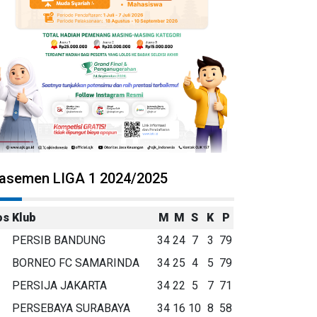
lasemen LIGA 1 2024/2025
os
Klub
M
M
S
K
P
PERSIB BANDUNG
34
24
7
3
79
BORNEO FC SAMARINDA
34
25
4
5
79
PERSIJA JAKARTA
34
22
5
7
71
PERSEBAYA SURABAYA
34
16
10
8
58