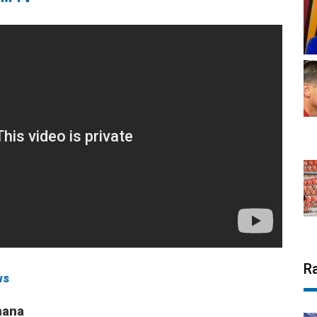
R
ws
mana