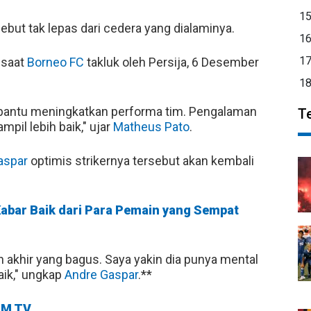
1
but tak lepas dari cedera yang dialaminya.
1
1
 saat
Borneo FC
takluk oleh Persija, 6 Desember
1
mbantu meningkatkan performa tim. Pengalaman
T
mpil lebih baik," ujar
Matheus Pato
.
aspar
optimis strikernya tersebut akan kembali
Kabar Baik dari Para Pemain yang Sempat
akhir yang bagus. Saya yakin dia punya mental
aik," ungkap
Andre Gaspar
.**
M TV