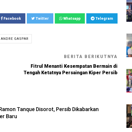
Facebook
Twitter
Whatsapp
Telegram
ANDRE GASPAR
BERITA BERIKUTNYA
Fitrul Menanti Kesempatan Bermain di
Tengah Ketatnya Persaingan Kiper Persib
6, 13:31
amon Tanque Disorot, Persib Dikabarkan
ker Baru