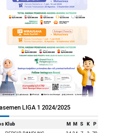
lasemen LIGA 1 2024/2025
os
Klub
M
M
S
K
P