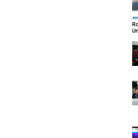
202
Ro
Un