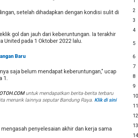
1
2
ndingan, setelah dihadapkan dengan kondisi sulit di
3
4
eklik gol dan jauh dari keberuntungan. Ia terakhir
 United pada 1 Oktober 2022 lalu.
5
tangan Baru
6
7
Hanya saja belum mendapat keberuntungan," ucap
8
a 1.
9
BOTOH.COM
untuk mendapatkan berita-berita terbaru
1
rita menarik lainnya seputar Bandung Raya.
Klik di sini
1
1
1
ta mengasah penyelesaian akhir dan kerja sama
1