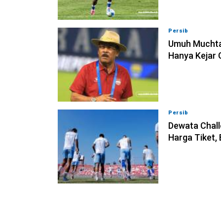
Persib
09-08-202
Umuh Muchta
Hanya Kejar 
Persib
09-08-202
Dewata Chall
Harga Tiket,