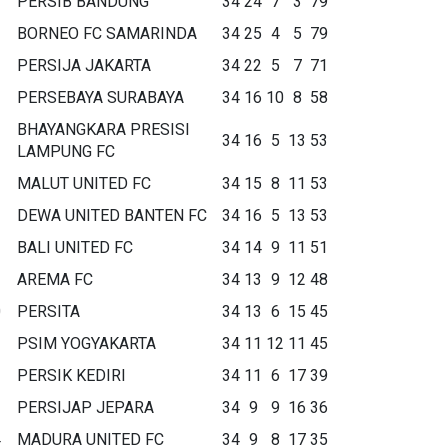
PERSIB BANDUNG
34
24
7
3
79
BORNEO FC SAMARINDA
34
25
4
5
79
PERSIJA JAKARTA
34
22
5
7
71
PERSEBAYA SURABAYA
34
16
10
8
58
BHAYANGKARA PRESISI
34
16
5
13
53
LAMPUNG FC
MALUT UNITED FC
34
15
8
11
53
DEWA UNITED BANTEN FC
34
16
5
13
53
BALI UNITED FC
34
14
9
11
51
AREMA FC
34
13
9
12
48
0
PERSITA
34
13
6
15
45
1
PSIM YOGYAKARTA
34
11
12
11
45
2
PERSIK KEDIRI
34
11
6
17
39
3
PERSIJAP JEPARA
34
9
9
16
36
4
MADURA UNITED FC
34
9
8
17
35