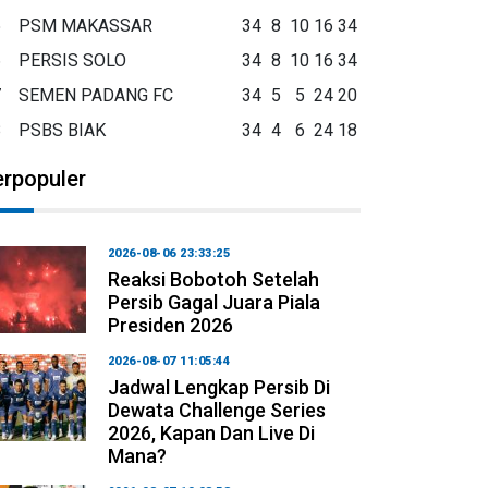
5
PSM MAKASSAR
34
8
10
16
34
6
PERSIS SOLO
34
8
10
16
34
7
SEMEN PADANG FC
34
5
5
24
20
8
PSBS BIAK
34
4
6
24
18
erpopuler
2026-08-06 23:33:25
Reaksi Bobotoh Setelah
Persib Gagal Juara Piala
Presiden 2026
2026-08-07 11:05:44
Jadwal Lengkap Persib Di
Dewata Challenge Series
2026, Kapan Dan Live Di
Mana?