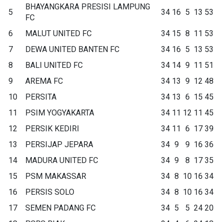
BHAYANGKARA PRESISI LAMPUNG
5
34
16
5
13
53
FC
6
MALUT UNITED FC
34
15
8
11
53
7
DEWA UNITED BANTEN FC
34
16
5
13
53
8
BALI UNITED FC
34
14
9
11
51
9
AREMA FC
34
13
9
12
48
10
PERSITA
34
13
6
15
45
11
PSIM YOGYAKARTA
34
11
12
11
45
12
PERSIK KEDIRI
34
11
6
17
39
13
PERSIJAP JEPARA
34
9
9
16
36
14
MADURA UNITED FC
34
9
8
17
35
15
PSM MAKASSAR
34
8
10
16
34
16
PERSIS SOLO
34
8
10
16
34
17
SEMEN PADANG FC
34
5
5
24
20