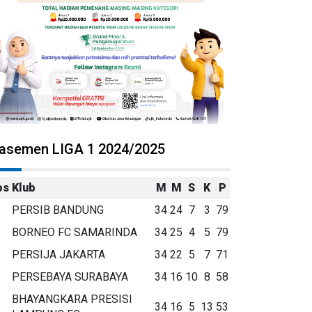
lasemen LIGA 1 2024/2025
os
Klub
M
M
S
K
P
PERSIB BANDUNG
34
24
7
3
79
BORNEO FC SAMARINDA
34
25
4
5
79
PERSIJA JAKARTA
34
22
5
7
71
PERSEBAYA SURABAYA
34
16
10
8
58
BHAYANGKARA PRESISI
34
16
5
13
53