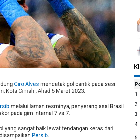
K
ndung
Ciro Alves
mencetak gol cantik pada sesi
P
m, Kota Cimahi, Ahad 5 Maret 2023.
1
2
rsib
melalui laman resminya, penyerang asal Brasil
or pada gim internal 7 vs 7.
3
4
 yang sangat baik lewat tendangan keras dari
g disampaikan
Persib
.
5