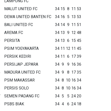
LAMPUNG FC
MALUT UNITED FC
34
15
8
11
53
DEWA UNITED BANTEN FC
34
16
5
13
53
BALI UNITED FC
34
14
9
11
51
AREMA FC
34
13
9
12
48
0
PERSITA
34
13
6
15
45
1
PSIM YOGYAKARTA
34
11
12
11
45
2
PERSIK KEDIRI
34
11
6
17
39
3
PERSIJAP JEPARA
34
9
9
16
36
4
MADURA UNITED FC
34
9
8
17
35
5
PSM MAKASSAR
34
8
10
16
34
6
PERSIS SOLO
34
8
10
16
34
7
SEMEN PADANG FC
34
5
5
24
20
8
PSBS BIAK
34
4
6
24
18