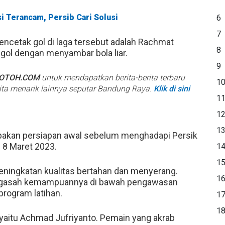
i Terancam, Persib Cari Solusi
6
7
mencetak gol di laga tersebut adalah Rachmat
8
 gol dengan menyambar bola liar.
9
BOTOH.COM
untuk mendapatkan berita-berita terbaru
1
rita menarik lainnya seputar Bandung Raya.
Klik di sini
1
1
1
pakan persiapan awal sebelum menghadapi Persik
u 8 Maret 2023.
1
1
peningkatan kualitas bertahan dan menyerang.
1
ngasah kemampuannya di bawah pengawasan
program latihan.
1
1
 yaitu Achmad Jufriyanto. Pemain yang akrab