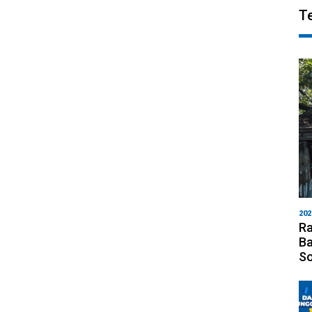
T
202
Ra
Ba
S