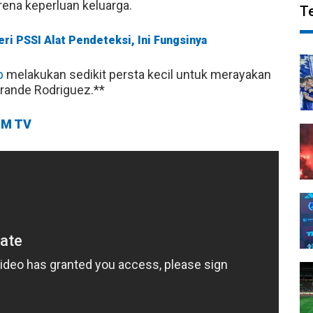
arena keperluan keluarga.
T
eri PSSI Alat Pendeteksi, Ini Fungsinya
b
melakukan sedikit persta kecil untuk merayakan
Grande Rodriguez.**
M TV