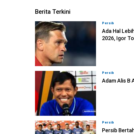
Berita Terkini
Persib
07-08-202
Ada Hal Lebih
2026, Igor T
Persib
07-08-202
Adam Alis B 
Persib
06-08-202
Persib Bertah