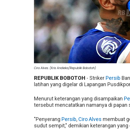
Ciro Alves. (Kris Andieka/Republik Bobotoh)
REPUBLIK BOBOTOH
- Striker
Persib
Ba
latihan yang digelar di Lapangan Pusdikpo
Menurut keterangan yang disampaikan
Pe
tersebut mencatatkan namanya di papan sk
"Penyerang
Persib
,
Ciro Alves
membuat gol
sudut sempit," demikian keterangan yan