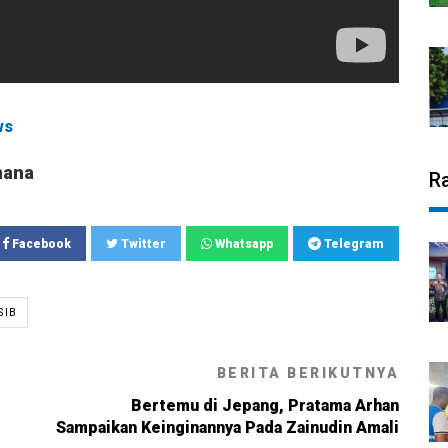
ws
mana
R
Facebook
Twitter
Whatsapp
Telegram
SIB
BERITA BERIKUTNYA
Bertemu di Jepang, Pratama Arhan
Sampaikan Keinginannya Pada Zainudin Amali