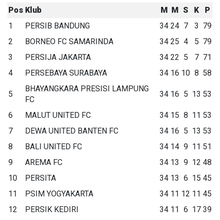
Pos
Klub
M
M
S
K
P
1
PERSIB BANDUNG
34
24
7
3
79
2
BORNEO FC SAMARINDA
34
25
4
5
79
3
PERSIJA JAKARTA
34
22
5
7
71
4
PERSEBAYA SURABAYA
34
16
10
8
58
BHAYANGKARA PRESISI LAMPUNG
5
34
16
5
13
53
FC
6
MALUT UNITED FC
34
15
8
11
53
7
DEWA UNITED BANTEN FC
34
16
5
13
53
8
BALI UNITED FC
34
14
9
11
51
9
AREMA FC
34
13
9
12
48
10
PERSITA
34
13
6
15
45
11
PSIM YOGYAKARTA
34
11
12
11
45
12
PERSIK KEDIRI
34
11
6
17
39