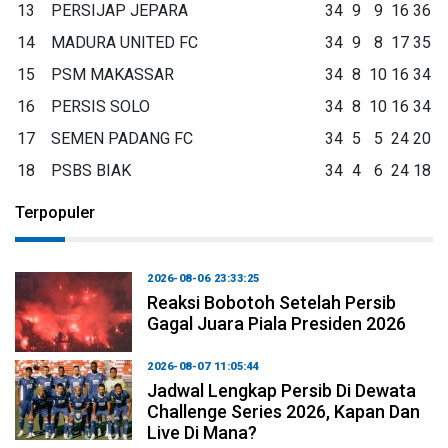
13
PERSIJAP JEPARA
34
9
9
16
36
14
MADURA UNITED FC
34
9
8
17
35
15
PSM MAKASSAR
34
8
10
16
34
16
PERSIS SOLO
34
8
10
16
34
17
SEMEN PADANG FC
34
5
5
24
20
18
PSBS BIAK
34
4
6
24
18
Terpopuler
2026-08-06 23:33:25
Reaksi Bobotoh Setelah Persib
Gagal Juara Piala Presiden 2026
2026-08-07 11:05:44
Jadwal Lengkap Persib Di Dewata
Challenge Series 2026, Kapan Dan
Live Di Mana?