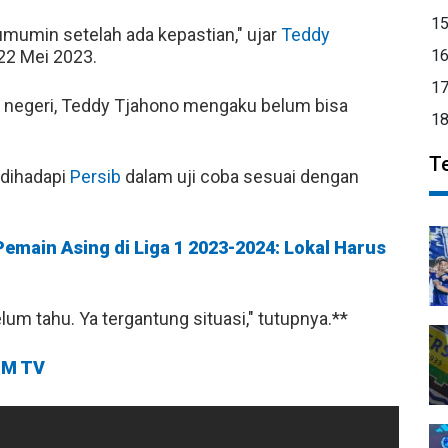
1
umumin setelah ada kepastian," ujar
Teddy
22 Mei 2023.
1
1
ar negeri, Teddy Tjahono mengaku belum bisa
1
T
 dihadapi
Persib
dalam uji coba sesuai dengan
 Pemain Asing di Liga 1 2023-2024: Lokal Harus
lum tahu. Ya tergantung situasi," tutupnya.**
M TV