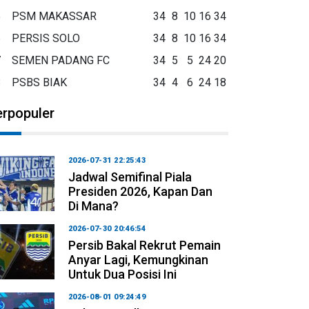
5
PSM MAKASSAR
34
8
10
16
34
6
PERSIS SOLO
34
8
10
16
34
7
SEMEN PADANG FC
34
5
5
24
20
8
PSBS BIAK
34
4
6
24
18
erpopuler
2026-07-31 22:25:43
Jadwal Semifinal Piala
Presiden 2026, Kapan Dan
Di Mana?
2026-07-30 20:46:54
Persib Bakal Rekrut Pemain
Anyar Lagi, Kemungkinan
Untuk Dua Posisi Ini
2026-08-01 09:24:49