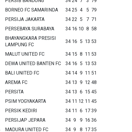
PERSIB BANDUNG
34
24
7
3
79
BORNEO FC SAMARINDA
34
25
4
5
79
PERSIJA JAKARTA
34
22
5
7
71
PERSEBAYA SURABAYA
34
16
10
8
58
BHAYANGKARA PRESISI
34
16
5
13
53
LAMPUNG FC
MALUT UNITED FC
34
15
8
11
53
DEWA UNITED BANTEN FC
34
16
5
13
53
BALI UNITED FC
34
14
9
11
51
AREMA FC
34
13
9
12
48
0
PERSITA
34
13
6
15
45
1
PSIM YOGYAKARTA
34
11
12
11
45
2
PERSIK KEDIRI
34
11
6
17
39
3
PERSIJAP JEPARA
34
9
9
16
36
4
MADURA UNITED FC
34
9
8
17
35