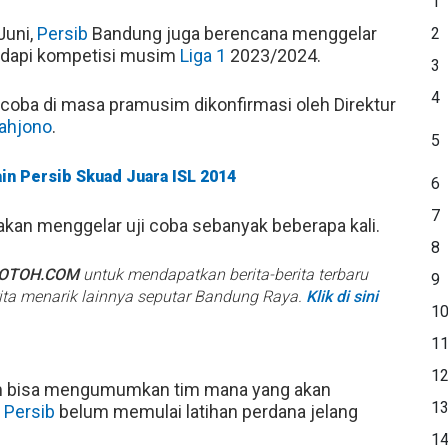
1
Juni,
Persib
Bandung juga berencana menggelar
2
hadapi kompetisi musim
Liga 1
2023/2024.
3
4
coba di masa pramusim dikonfirmasi oleh Direktur
ahjono
.
5
in Persib Skuad Juara ISL 2014
6
7
akan menggelar uji coba sebanyak beberapa kali.
8
BOTOH.COM
untuk mendapatkan berita-berita terbaru
9
rita menarik lainnya seputar Bandung Raya.
Klik di sini
1
1
1
 bisa mengumumkan tim mana yang akan
1
a
Persib
belum memulai latihan perdana jelang
1