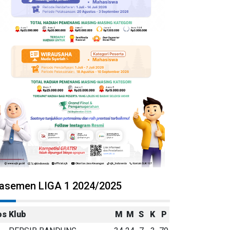
lasemen LIGA 1 2024/2025
os
Klub
M
M
S
K
P