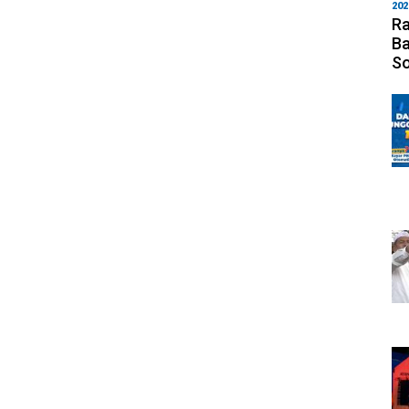
202
Ra
Ba
S