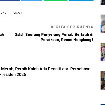
JONO
LIGA-1
BERITA BERIKUTNYA
ah
Salah Seorang Penyerang Persib Berlatih di
Persikabo, Resmi Hengkang?
6, 23:02
u Merah, Persib Kalah Adu Penalti dari Persebaya
a Presiden 2026
6, 22:04