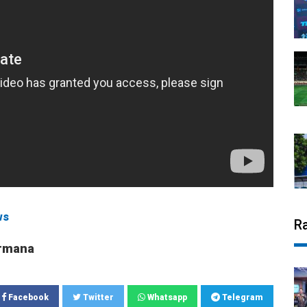
ws
R
rmana
Facebook
Twitter
Whatsapp
Telegram