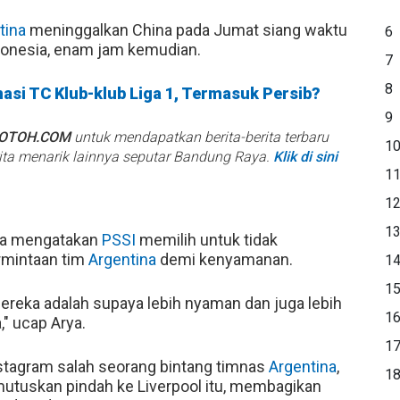
tina
meninggalkan China pada Jumat siang waktu
6
ndonesia, enam jam kemudian.
7
8
asi TC Klub-klub Liga 1, Termasuk Persib?
9
BOTOH.COM
untuk mendapatkan berita-berita terbaru
1
rita menarik lainnya seputar Bandung Raya.
Klik di sini
1
1
1
ngga mengatakan
PSSI
memilih untuk tidak
rmintaan tim
Argentina
demi kenyamanan.
1
1
mereka adalah supaya lebih nyaman dan juga lebih
1
" ucap Arya.
1
Instagram salah seorang bintang timnas
Argentina
,
1
mutuskan pindah ke Liverpool itu, membagikan