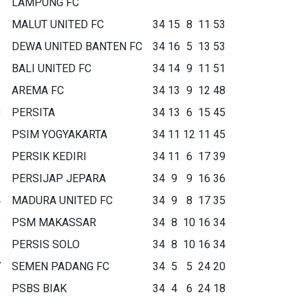
LAMPUNG FC
MALUT UNITED FC
34
15
8
11
53
DEWA UNITED BANTEN FC
34
16
5
13
53
BALI UNITED FC
34
14
9
11
51
AREMA FC
34
13
9
12
48
0
PERSITA
34
13
6
15
45
1
PSIM YOGYAKARTA
34
11
12
11
45
2
PERSIK KEDIRI
34
11
6
17
39
3
PERSIJAP JEPARA
34
9
9
16
36
4
MADURA UNITED FC
34
9
8
17
35
5
PSM MAKASSAR
34
8
10
16
34
6
PERSIS SOLO
34
8
10
16
34
7
SEMEN PADANG FC
34
5
5
24
20
8
PSBS BIAK
34
4
6
24
18