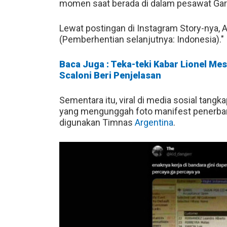
momen saat berada di dalam pesawat Gar
Lewat postingan di Instagram Story-nya, A
(Pemberhentian selanjutnya: Indonesia)."
Baca Juga : Teka-teki Kabar Lionel Mes
Scaloni Beri Penjelasan
Sementara itu, viral di media sosial tan
yang mengunggah foto manifest penerba
digunakan Timnas
Argentina
.