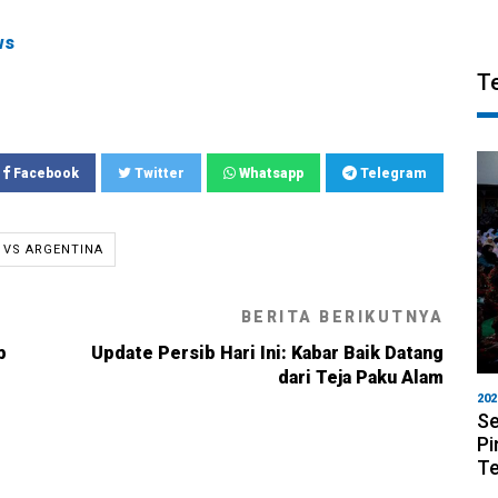
ws
T
Facebook
Twitter
Whatsapp
Telegram
 VS ARGENTINA
BERITA BERIKUTNYA
b
Update Persib Hari Ini: Kabar Baik Datang
dari Teja Paku Alam
202
Se
Pi
T
6, 19:36