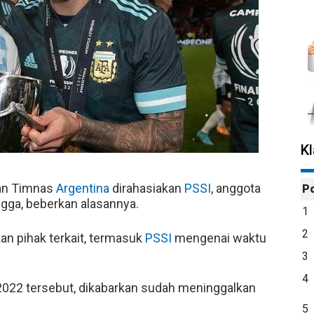
K
an Timnas
Argentina
dirahasiakan
PSSI
, anggota
P
ingga, beberkan alasannya.
1
2
an pihak terkait, termasuk
PSSI
mengenai waktu
3
4
a 2022 tersebut, dikabarkan sudah meninggalkan
5