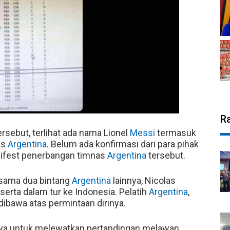
R
ersebut, terlihat ada nama Lionel
Messi
termasuk
as
Argentina
. Belum ada konfirmasi dari para pihak
anifest penerbangan timnas
Argentina
tersebut.
sama dua bintang
Argentina
lainnya, Nicolas
serta dalam tur ke Indonesia. Pelatih
Argentina
,
dibawa atas permintaan dirinya.
saya untuk melewatkan pertandingan melawan