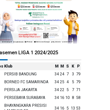
lasemen LIGA 1 2024/2025
os
Klub
M
M
S
K
P
PERSIB BANDUNG
34
24
7
3
79
BORNEO FC SAMARINDA
34
25
4
5
79
PERSIJA JAKARTA
34
22
5
7
71
PERSEBAYA SURABAYA
34
16
10
8
58
BHAYANGKARA PRESISI
34
16
5
13
53