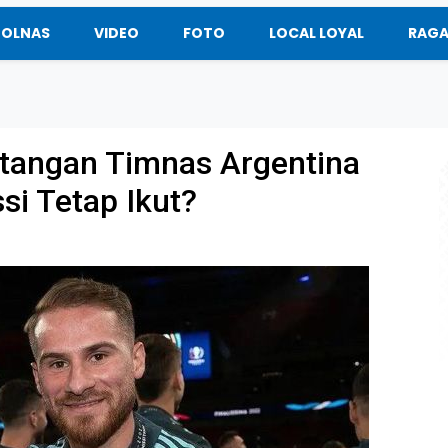
BOLNAS
VIDEO
FOTO
LOCAL LOYAL
RAG
atangan Timnas Argentina
si Tetap Ikut?