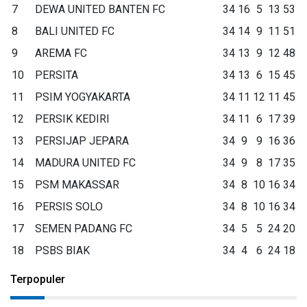
7
DEWA UNITED BANTEN FC
34
16
5
13
53
8
BALI UNITED FC
34
14
9
11
51
9
AREMA FC
34
13
9
12
48
10
PERSITA
34
13
6
15
45
11
PSIM YOGYAKARTA
34
11
12
11
45
12
PERSIK KEDIRI
34
11
6
17
39
13
PERSIJAP JEPARA
34
9
9
16
36
14
MADURA UNITED FC
34
9
8
17
35
15
PSM MAKASSAR
34
8
10
16
34
16
PERSIS SOLO
34
8
10
16
34
17
SEMEN PADANG FC
34
5
5
24
20
18
PSBS BIAK
34
4
6
24
18
Terpopuler