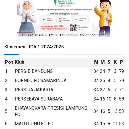
Klasemen LIGA 1 2024/2025
Pos
Klub
M
M
S
K
P
1
PERSIB BANDUNG
34
24
7
3
79
2
BORNEO FC SAMARINDA
34
25
4
5
79
3
PERSIJA JAKARTA
34
22
5
7
71
4
PERSEBAYA SURABAYA
34
16
10
8
58
BHAYANGKARA PRESISI LAMPUNG
5
34
16
5
13
53
FC
6
MALUT UNITED FC
34
15
8
11
53