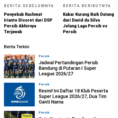
BERITA SEBELUMNYA
BERITA BERIKUTNYA
Penyebab Rachmat
Kabar Kurang Baik Datang
Irianto Dicoret dari DSP
dari David da Silva
Persib Akhirnya
Jelang Laga Persik vs
Terjawab
Persib
Berita Terkini
Persib
10-08-2026, 21:41
Jadwal Pertandingan Persib
Bandung di Putaran I Super
League 2026/27
Persib
10-08-2026, 20:58
Resmi! Ini Daftar 18 Klub Peserta
Super League 2026/27, Dua Tim
Ganti Nama
Persib
10-08-2026, 20:25