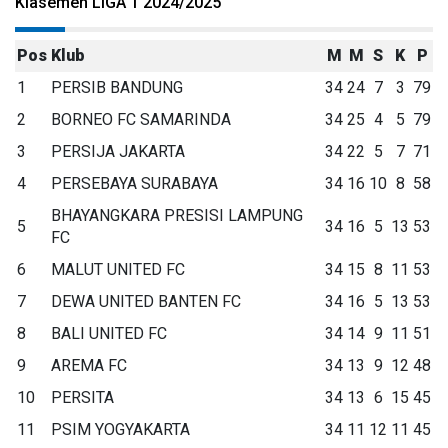
Klasemen LIGA 1 2024/2025
Pos
Klub
M
M
S
K
P
1
PERSIB BANDUNG
34
24
7
3
79
2
BORNEO FC SAMARINDA
34
25
4
5
79
3
PERSIJA JAKARTA
34
22
5
7
71
4
PERSEBAYA SURABAYA
34
16
10
8
58
BHAYANGKARA PRESISI LAMPUNG
5
34
16
5
13
53
FC
6
MALUT UNITED FC
34
15
8
11
53
7
DEWA UNITED BANTEN FC
34
16
5
13
53
8
BALI UNITED FC
34
14
9
11
51
9
AREMA FC
34
13
9
12
48
10
PERSITA
34
13
6
15
45
11
PSIM YOGYAKARTA
34
11
12
11
45