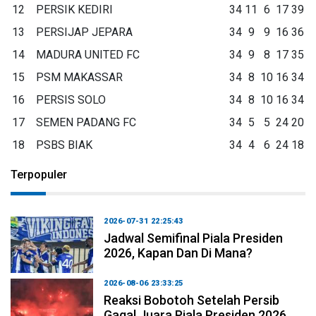
12
PERSIK KEDIRI
34
11
6
17
39
13
PERSIJAP JEPARA
34
9
9
16
36
14
MADURA UNITED FC
34
9
8
17
35
15
PSM MAKASSAR
34
8
10
16
34
16
PERSIS SOLO
34
8
10
16
34
17
SEMEN PADANG FC
34
5
5
24
20
18
PSBS BIAK
34
4
6
24
18
Terpopuler
2026-07-31 22:25:43
Jadwal Semifinal Piala Presiden
2026, Kapan Dan Di Mana?
2026-08-06 23:33:25
Reaksi Bobotoh Setelah Persib
Gagal Juara Piala Presiden 2026