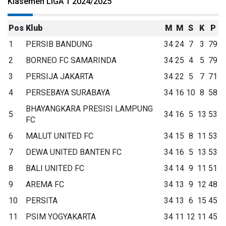
Klasemen LIGA 1 2024/2025
Pos
Klub
M
M
S
K
P
1
PERSIB BANDUNG
34
24
7
3
79
2
BORNEO FC SAMARINDA
34
25
4
5
79
3
PERSIJA JAKARTA
34
22
5
7
71
4
PERSEBAYA SURABAYA
34
16
10
8
58
BHAYANGKARA PRESISI LAMPUNG
5
34
16
5
13
53
FC
6
MALUT UNITED FC
34
15
8
11
53
7
DEWA UNITED BANTEN FC
34
16
5
13
53
8
BALI UNITED FC
34
14
9
11
51
9
AREMA FC
34
13
9
12
48
10
PERSITA
34
13
6
15
45
11
PSIM YOGYAKARTA
34
11
12
11
45