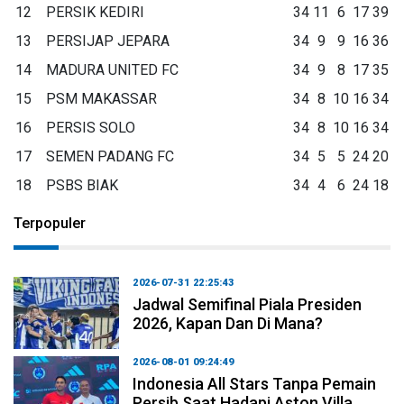
12
PERSIK KEDIRI
34
11
6
17
39
13
PERSIJAP JEPARA
34
9
9
16
36
14
MADURA UNITED FC
34
9
8
17
35
15
PSM MAKASSAR
34
8
10
16
34
16
PERSIS SOLO
34
8
10
16
34
17
SEMEN PADANG FC
34
5
5
24
20
18
PSBS BIAK
34
4
6
24
18
Terpopuler
2026-07-31 22:25:43
Jadwal Semifinal Piala Presiden
2026, Kapan Dan Di Mana?
2026-08-01 09:24:49
Indonesia All Stars Tanpa Pemain
Persib Saat Hadapi Aston Villa