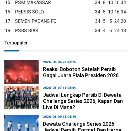
15
PSM MAKASSAR
34
8
10
16
34
16
PERSIS SOLO
34
8
10
16
34
17
SEMEN PADANG FC
34
5
5
24
20
18
PSBS BIAK
34
4
6
24
18
Terpopuler
2026-08-06 23:33:25
Reaksi Bobotoh Setelah Persib
Gagal Juara Piala Presiden 2026
2026-08-07 11:05:44
Jadwal Lengkap Persib Di Dewata
Challenge Series 2026, Kapan Dan
Live Di Mana?
2026-08-09 13:04:19
Dewata Challenge Series 2026:
Jadwal Persib, Format Dan Harga