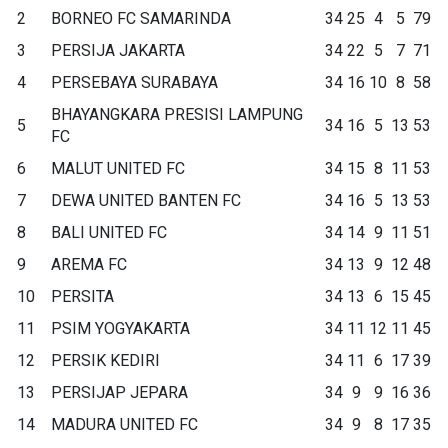
2
BORNEO FC SAMARINDA
34
25
4
5
79
3
PERSIJA JAKARTA
34
22
5
7
71
4
PERSEBAYA SURABAYA
34
16
10
8
58
BHAYANGKARA PRESISI LAMPUNG
5
34
16
5
13
53
FC
6
MALUT UNITED FC
34
15
8
11
53
7
DEWA UNITED BANTEN FC
34
16
5
13
53
8
BALI UNITED FC
34
14
9
11
51
9
AREMA FC
34
13
9
12
48
10
PERSITA
34
13
6
15
45
11
PSIM YOGYAKARTA
34
11
12
11
45
12
PERSIK KEDIRI
34
11
6
17
39
13
PERSIJAP JEPARA
34
9
9
16
36
14
MADURA UNITED FC
34
9
8
17
35