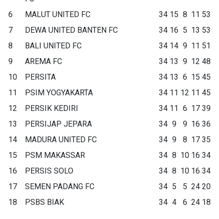
6
MALUT UNITED FC
34
15
8
11
53
7
DEWA UNITED BANTEN FC
34
16
5
13
53
8
BALI UNITED FC
34
14
9
11
51
9
AREMA FC
34
13
9
12
48
10
PERSITA
34
13
6
15
45
11
PSIM YOGYAKARTA
34
11
12
11
45
12
PERSIK KEDIRI
34
11
6
17
39
13
PERSIJAP JEPARA
34
9
9
16
36
14
MADURA UNITED FC
34
9
8
17
35
15
PSM MAKASSAR
34
8
10
16
34
16
PERSIS SOLO
34
8
10
16
34
17
SEMEN PADANG FC
34
5
5
24
20
18
PSBS BIAK
34
4
6
24
18