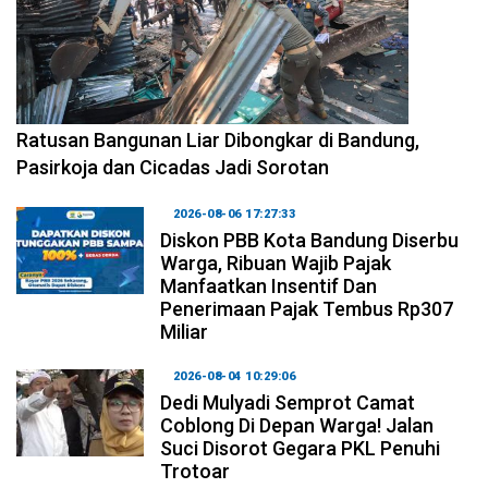
2026-08-06 17:34:08
Ratusan Bangunan Liar Dibongkar di Bandung,
Pasirkoja dan Cicadas Jadi Sorotan
2026-08-06 17:27:33
Diskon PBB Kota Bandung Diserbu
Warga, Ribuan Wajib Pajak
Manfaatkan Insentif Dan
Penerimaan Pajak Tembus Rp307
Miliar
2026-08-04 10:29:06
Dedi Mulyadi Semprot Camat
Coblong Di Depan Warga! Jalan
Suci Disorot Gegara PKL Penuhi
Trotoar