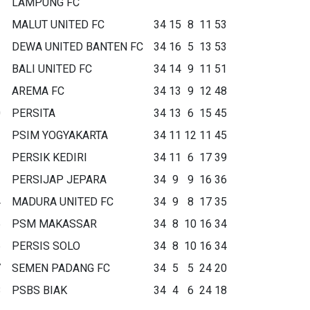
LAMPUNG FC
MALUT UNITED FC
34
15
8
11
53
DEWA UNITED BANTEN FC
34
16
5
13
53
BALI UNITED FC
34
14
9
11
51
AREMA FC
34
13
9
12
48
0
PERSITA
34
13
6
15
45
1
PSIM YOGYAKARTA
34
11
12
11
45
2
PERSIK KEDIRI
34
11
6
17
39
3
PERSIJAP JEPARA
34
9
9
16
36
4
MADURA UNITED FC
34
9
8
17
35
5
PSM MAKASSAR
34
8
10
16
34
6
PERSIS SOLO
34
8
10
16
34
7
SEMEN PADANG FC
34
5
5
24
20
8
PSBS BIAK
34
4
6
24
18