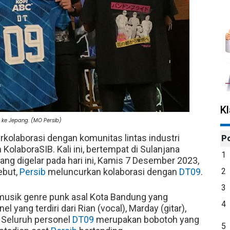
K
 ke Jepang. (MO Persib)
rkolaborasi dengan komunitas lintas industri
P
KolaboraSIB. Kali ini, bertempat di Sulanjana
1
yang digelar pada hari ini, Kamis 7 Desember 2023,
ebut,
Persib
meluncurkan kolaborasi dengan
DT09
.
2
3
sik genre punk asal Kota Bandung yang
4
 yang terdiri dari Rian (vocal), Marday (gitar),
. Seluruh personel
DT09
merupakan bobotoh yang
5