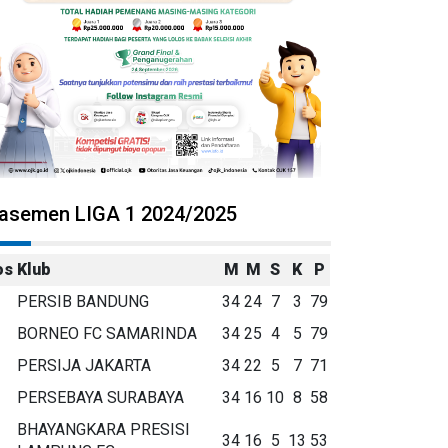
lasemen LIGA 1 2024/2025
os
Klub
M
M
S
K
P
PERSIB BANDUNG
34
24
7
3
79
BORNEO FC SAMARINDA
34
25
4
5
79
PERSIJA JAKARTA
34
22
5
7
71
PERSEBAYA SURABAYA
34
16
10
8
58
BHAYANGKARA PRESISI
34
16
5
13
53