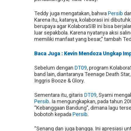
Teddy juga mengatakan, bahwa
Persib
dan
Karena itu, katanya, kolaborasi ini dibut
berupaya agar KolaboraSIB ini bisa berjal
luar sepakbola. Karena nyatanya aksi sal
memiliki manfaat yang besar,” tambah Ted
Baca Juga : Kevin Mendoza Ungkap Im
Sebelum dengan
DT09
, program Kolabora
band lain, diantaranya Teenage Death Star, 
Inggris Booze & Glory.
Sementara itu, gitaris
DT09
, Syami mengak
Persib
. Ia mengungkapkan, pada tahun 200
“Kebanggaan Bandung”, dimana lagu ters
bobotoh kepada
Persib
.
“Senang dan juga bangga. Ini apresiasi u