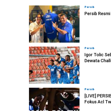
Persib
08-08-202
Persib Resmi
Persib
08-08-202
Igor Tolic Se
Dewata Chall
Persib
07-08-202
[LIVE] PERSI
Fokus Acl Tw