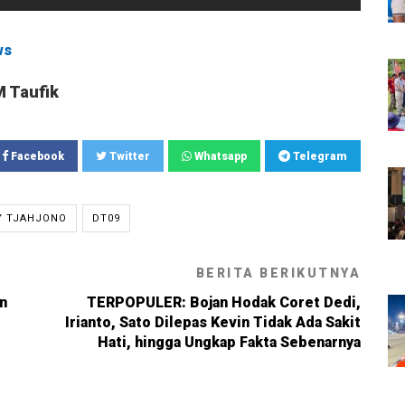
ws
M Taufik
Facebook
Twitter
Whatsapp
Telegram
Y TJAHJONO
DT09
BERITA BERIKUTNYA
an
TERPOPULER: Bojan Hodak Coret Dedi,
Irianto, Sato Dilepas Kevin Tidak Ada Sakit
Hati, hingga Ungkap Fakta Sebenarnya