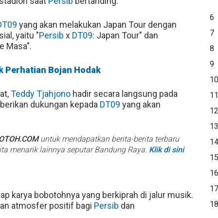
stadion saat
Persib
bertanding.
6
DT09
yang akan melakukan Japan Tour dengan
7
al, yaitu "
Persib
x
DT09
: Japan Tour" dan
e Masa".
8
9
ik Perhatian Bojan Hodak
1
at,
Teddy Tjahjono
hadir secara langsung pada
1
mberikan dukungan kepada
DT09
yang akan
1
1
BOTOH.COM
untuk mendapatkan berita-berita terbaru
1
rita menarik lainnya seputar Bandung Raya.
Klik di sini
1
1
1
ap karya bobotohnya yang berkiprah di jalur musik.
1
an atmosfer positif bagi
Persib
dan