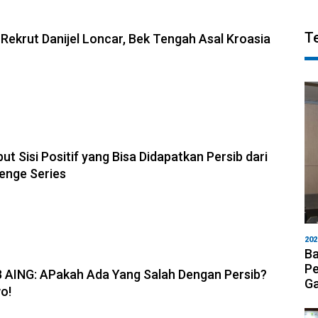
6, 17:09
T
 Rekrut Danijel Loncar, Bek Tengah Asal Kroasia
6, 11:28
but Sisi Positif yang Bisa Didapatkan Persib dari
enge Series
202
Ba
6, 19:08
Pe
B AING: APakah Ada Yang Salah Dengan Persib?
Ga
o!