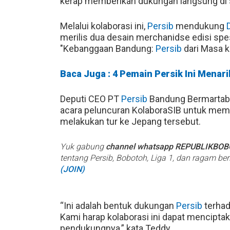
kerap memberikan dukungan langsung di 
Melalui kolaborasi ini,
Persib
mendukung
merilis dua desain merchanidse edisi spesi
"Kebanggaan Bandung:
Persib
dari Masa k
Baca Juga : 4 Pemain Persik Ini Menar
Deputi CEO PT
Persib
Bandung Bermartab
acara peluncuran KolaboraSIB untuk me
melakukan tur ke Jepang tersebut.
Yuk gabung
channel whatsapp REPUBLIKBO
tentang Persib, Bobotoh, Liga 1, dan ragam be
(JOIN)
“Ini adalah bentuk dukungan
Persib
terhad
Kami harap kolaborasi ini dapat menciptak
pendukungnya,” kata Teddy.