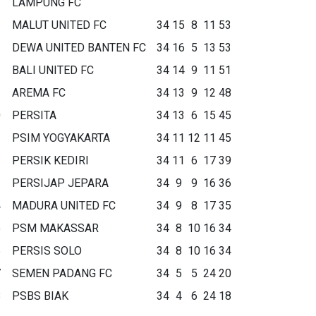
LAMPUNG FC
MALUT UNITED FC
34
15
8
11
53
DEWA UNITED BANTEN FC
34
16
5
13
53
BALI UNITED FC
34
14
9
11
51
AREMA FC
34
13
9
12
48
0
PERSITA
34
13
6
15
45
1
PSIM YOGYAKARTA
34
11
12
11
45
2
PERSIK KEDIRI
34
11
6
17
39
3
PERSIJAP JEPARA
34
9
9
16
36
4
MADURA UNITED FC
34
9
8
17
35
5
PSM MAKASSAR
34
8
10
16
34
6
PERSIS SOLO
34
8
10
16
34
7
SEMEN PADANG FC
34
5
5
24
20
8
PSBS BIAK
34
4
6
24
18