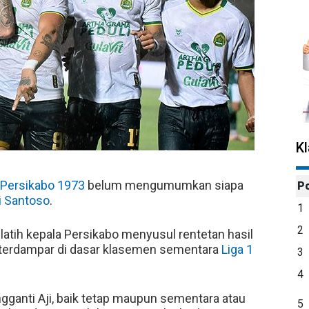
K
Persikabo 1973
belum mengumumkan siapa
P
i Santoso
.
1
2
pelatih kepala Persikabo menyusul rentetan hasil
a terdampar di dasar klasemen sementara
Liga 1
3
4
anti Aji, baik tetap maupun sementara atau
5