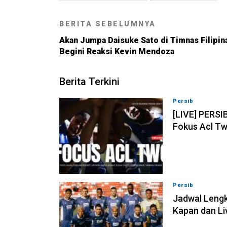
BERITA SEBELUMNYA
Akan Jumpa Daisuke Sato di Timnas Filipin
Begini Reaksi Kevin Mendoza
Berita Terkini
Persib
07-08-202
[LIVE] PERSI
Fokus Acl Tw
Persib
07-08-202
Jadwal Lengk
Kapan dan Li