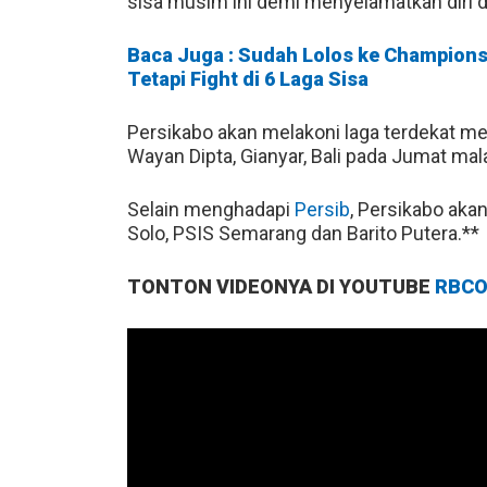
sisa musim ini demi menyelamatkan diri 
Baca Juga : Sudah Lolos ke Championsh
Tetapi Fight di 6 Laga Sisa
Persikabo akan melakoni laga terdekat 
Wayan Dipta, Gianyar, Bali pada Jumat ma
Selain menghadapi
Persib
, Persikabo akan
Solo, PSIS Semarang dan Barito Putera.**
TONTON VIDEONYA DI YOUTUBE
RBCO