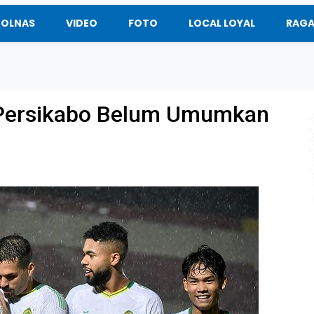
BOLNAS
VIDEO
FOTO
LOCAL LOYAL
RAG
, Persikabo Belum Umumkan