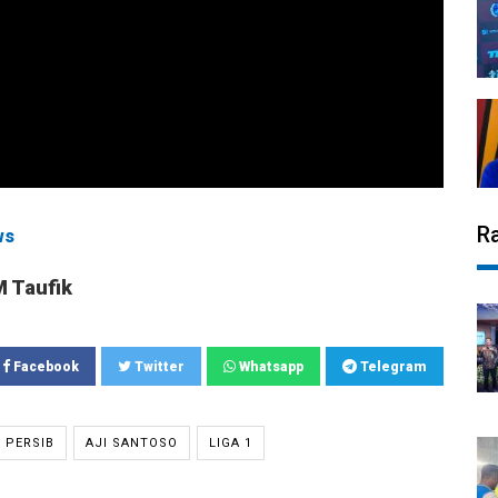
R
ws
M Taufik
Facebook
Twitter
Whatsapp
Telegram
 PERSIB
AJI SANTOSO
LIGA 1