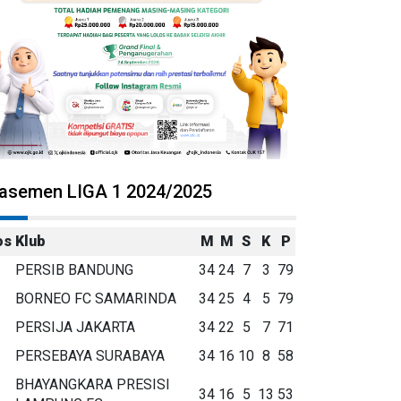
lasemen LIGA 1 2024/2025
os
Klub
M
M
S
K
P
PERSIB BANDUNG
34
24
7
3
79
BORNEO FC SAMARINDA
34
25
4
5
79
PERSIJA JAKARTA
34
22
5
7
71
PERSEBAYA SURABAYA
34
16
10
8
58
BHAYANGKARA PRESISI
34
16
5
13
53