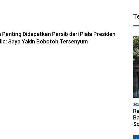
T
6, 10:28
 Penting Didapatkan Persib dari Piala Presiden
olic: Saya Yakin Bobotoh Tersenyum
202
Ra
Ba
S