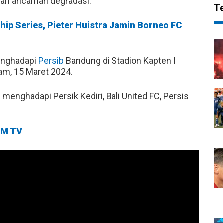
dari ancaman degradasi.
T
ip Series, Pieter Huistra Jamin Borneo FC
menghadapi
Persib
Bandung di Stadion Kapten I
lam, 15 Maret 2024.
 menghadapi Persik Kediri, Bali United FC, Persis
M TV