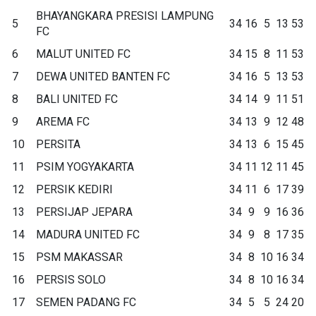
BHAYANGKARA PRESISI LAMPUNG
5
34
16
5
13
53
FC
6
MALUT UNITED FC
34
15
8
11
53
7
DEWA UNITED BANTEN FC
34
16
5
13
53
8
BALI UNITED FC
34
14
9
11
51
9
AREMA FC
34
13
9
12
48
10
PERSITA
34
13
6
15
45
11
PSIM YOGYAKARTA
34
11
12
11
45
12
PERSIK KEDIRI
34
11
6
17
39
13
PERSIJAP JEPARA
34
9
9
16
36
14
MADURA UNITED FC
34
9
8
17
35
15
PSM MAKASSAR
34
8
10
16
34
16
PERSIS SOLO
34
8
10
16
34
17
SEMEN PADANG FC
34
5
5
24
20