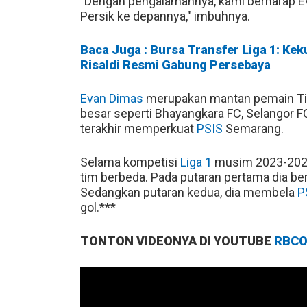
"Dengan pengalamannya, kami berharap Ev
Persik ke depannya," imbuhnya.
Baca Juga : Bursa Transfer Liga 1: Ke
Risaldi Resmi Gabung Persebaya
Evan Dimas
merupakan mantan pemain Tim
besar seperti Bhayangkara FC, Selangor FC,
terakhir memperkuat
PSIS
Semarang.
Selama kompetisi
Liga 1
musim 2023-202
tim berbeda. Pada putaran pertama dia b
Sedangkan putaran kedua, dia membela
P
gol.***
TONTON VIDEONYA DI YOUTUBE
RBCO