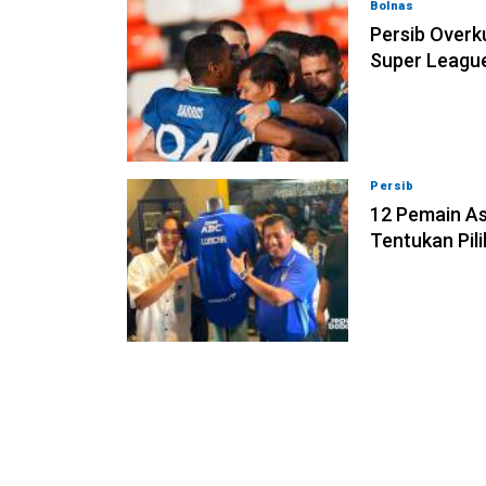
Bolnas
08-08-202
Persib Overk
Super Leagu
Persib
08-08-202
12 Pemain Asi
Tentukan Pil