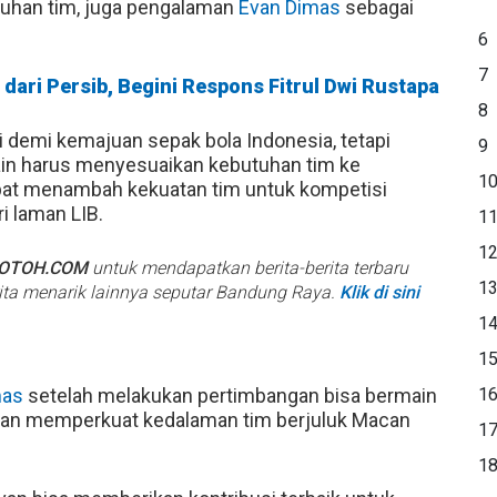
utuhan tim, juga pengalaman
Evan Dimas
sebagai
6
7
dari Persib, Begini Respons Fitrul Dwi Rustapa
8
i demi kemajuan sepak bola Indonesia, tetapi
9
ain harus menyesuaikan kebutuhan tim ke
1
pat menambah kekuatan tim untuk kompetisi
ri laman LIB.
1
1
BOTOH.COM
untuk mendapatkan berita-berita terbaru
1
rita menarik lainnya seputar Bandung Raya.
Klik di sini
1
1
mas
setelah melakukan pertimbangan bisa bermain
1
 akan memperkuat kedalaman tim berjuluk Macan
1
1