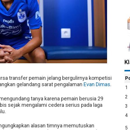
K
ursa transfer pemain jelang bergulirnya kompetisi
P
ngkan gelandang sarat pengalaman
Evan Dimas
.
1
2
mengundang tanya karena pemain berusia 29
bis sejak mengalami cedera serius pada laga
3
lu.
4
gungkapkan alasan timnya memutuskan
5