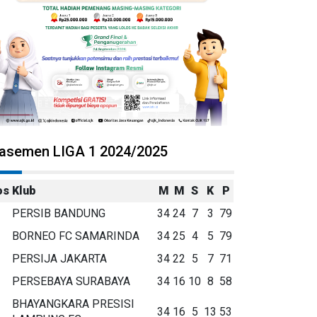
lasemen LIGA 1 2024/2025
os
Klub
M
M
S
K
P
PERSIB BANDUNG
34
24
7
3
79
BORNEO FC SAMARINDA
34
25
4
5
79
PERSIJA JAKARTA
34
22
5
7
71
PERSEBAYA SURABAYA
34
16
10
8
58
BHAYANGKARA PRESISI
34
16
5
13
53