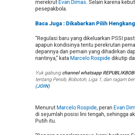
merekrut
Evan Dimas
. Selain karena keb
pesepakbola.
Baca Juga : Dikabarkan Pilih Hengkang 
"Regulasi baru yang dikeluarkan PSSI past
apapun kondisinya tentu perekrutan pem
depannya dan pemain yang dihadirkan da
nantinya," kata
Marcelo Rospide
dikutip da
Yuk gabung
channel whatsapp REPUBLIKBO
tentang Persib, Bobotoh, Liga 1, dan ragam be
(JOIN)
Menurut
Marcelo Rospide
, peran
Evan Di
di sejumlah posisi lini tengah, sehingga
Putih itu.