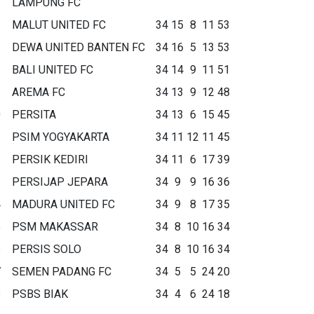
LAMPUNG FC
MALUT UNITED FC
34
15
8
11
53
DEWA UNITED BANTEN FC
34
16
5
13
53
BALI UNITED FC
34
14
9
11
51
AREMA FC
34
13
9
12
48
0
PERSITA
34
13
6
15
45
1
PSIM YOGYAKARTA
34
11
12
11
45
2
PERSIK KEDIRI
34
11
6
17
39
3
PERSIJAP JEPARA
34
9
9
16
36
4
MADURA UNITED FC
34
9
8
17
35
5
PSM MAKASSAR
34
8
10
16
34
6
PERSIS SOLO
34
8
10
16
34
7
SEMEN PADANG FC
34
5
5
24
20
8
PSBS BIAK
34
4
6
24
18