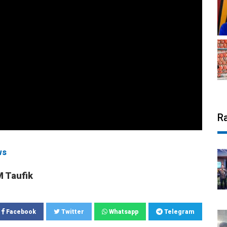
R
ws
M Taufik
Facebook
Twitter
Whatsapp
Telegram