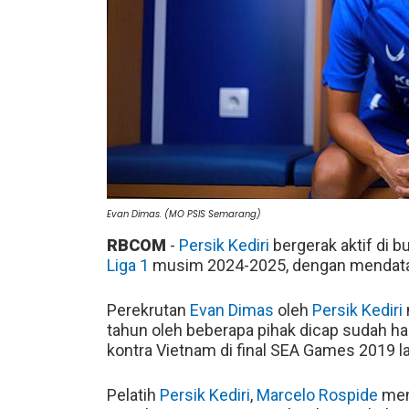
Evan Dimas. (MO PSIS Semarang)
RBCOM
-
Persik Kediri
bergerak aktif di b
Liga 1
musim 2024-2025, dengan mendata
Perekrutan
Evan Dimas
oleh
Persik Kediri
tahun oleh beberapa pihak dicap sudah ha
kontra Vietnam di final SEA Games 2019 la
Pelatih
Persik Kediri
,
Marcelo Rospide
men