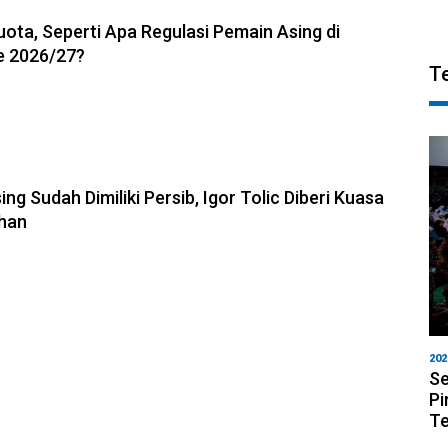
6, 20:53
uota, Seperti Apa Regulasi Pemain Asing di
e 2026/27?
T
6, 19:36
ng Sudah Dimiliki Persib, Igor Tolic Diberi Kuasa
ihan
202
Se
Pi
T