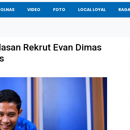
BOLNAS
VIDEO
FOTO
LOCAL LOYAL
RAG
Alasan Rekrut Evan Dimas
s