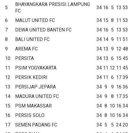
BHAYANGKARA PRESISI LAMPUNG
5
34
16
5
13
53
FC
6
MALUT UNITED FC
34
15
8
11
53
7
DEWA UNITED BANTEN FC
34
16
5
13
53
8
BALI UNITED FC
34
14
9
11
51
9
AREMA FC
34
13
9
12
48
10
PERSITA
34
13
6
15
45
11
PSIM YOGYAKARTA
34
11
12
11
45
12
PERSIK KEDIRI
34
11
6
17
39
13
PERSIJAP JEPARA
34
9
9
16
36
14
MADURA UNITED FC
34
9
8
17
35
15
PSM MAKASSAR
34
8
10
16
34
16
PERSIS SOLO
34
8
10
16
34
17
SEMEN PADANG FC
34
5
5
24
20