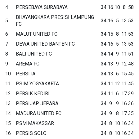
4
PERSEBAYA SURABAYA
34
16
10
8
58
BHAYANGKARA PRESISI LAMPUNG
5
34
16
5
13
53
FC
6
MALUT UNITED FC
34
15
8
11
53
7
DEWA UNITED BANTEN FC
34
16
5
13
53
8
BALI UNITED FC
34
14
9
11
51
9
AREMA FC
34
13
9
12
48
10
PERSITA
34
13
6
15
45
11
PSIM YOGYAKARTA
34
11
12
11
45
12
PERSIK KEDIRI
34
11
6
17
39
13
PERSIJAP JEPARA
34
9
9
16
36
14
MADURA UNITED FC
34
9
8
17
35
15
PSM MAKASSAR
34
8
10
16
34
16
PERSIS SOLO
34
8
10
16
34