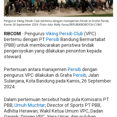
Pengurus Viking Persib Club bertemu dengan manajemen Persib di Graha Persib,
Kamis 26 September 2024. (Foto-foto: Raffy Faraz/REPUBLIKBOBOTOH.COM)
RBCOM
- Pengurus
Viking Persib Club
(VPC)
bertemu dengan PT
Persib
Bandung Bermartabat
(PBB) untuk membicarakan peristiwa tindak
pengeroyokan yang dilakukan penonton kepada
steward.
Pertemuan antara manajemen
Persib
dengan
pengurus VPC dilakukan di Graha
Persib
, Jalan
Sulanjana, Kota Bandung pada Kamis, 26 September
2024.
Dalam pertemuan tersebut hadir pula Komisaris PT
PBB,
Umuh Muchtar
; Director of Sports PT PBB,
Adhitia Herawan; Wakil Ketua Umum VPC, Dadan
Garenk; Dirigen VPC, Yana Umar; dan puluhan