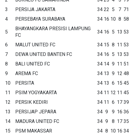
3
PERSIJA JAKARTA
34
22
5
7
71
4
PERSEBAYA SURABAYA
34
16
10
8
58
BHAYANGKARA PRESISI LAMPUNG
5
34
16
5
13
53
FC
6
MALUT UNITED FC
34
15
8
11
53
7
DEWA UNITED BANTEN FC
34
16
5
13
53
8
BALI UNITED FC
34
14
9
11
51
9
AREMA FC
34
13
9
12
48
10
PERSITA
34
13
6
15
45
11
PSIM YOGYAKARTA
34
11
12
11
45
12
PERSIK KEDIRI
34
11
6
17
39
13
PERSIJAP JEPARA
34
9
9
16
36
14
MADURA UNITED FC
34
9
8
17
35
15
PSM MAKASSAR
34
8
10
16
34