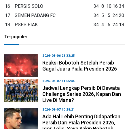
16
PERSIS SOLO
34
8
10
16
34
17
SEMEN PADANG FC
34
5
5
24
20
18
PSBS BIAK
34
4
6
24
18
Terpopuler
2026-08-06 23:33:25
Reaksi Bobotoh Setelah Persib
Gagal Juara Piala Presiden 2026
2026-08-07 11:05:44
Jadwal Lengkap Persib Di Dewata
Challenge Series 2026, Kapan Dan
Live Di Mana?
2026-08-07 10:28:21
Ada Hal Lebih Penting Didapatkan
Persib Dari Piala Presiden 2026,
Igor Tolic: Saya Yakin Bobotoh