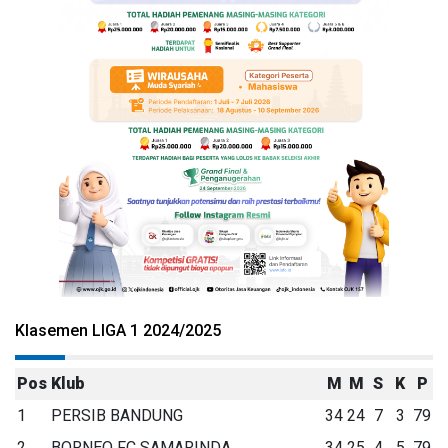
Klasemen LIGA 1 2024/2025
Pos
Klub
M
M
S
K
P
1
PERSIB BANDUNG
34
24
7
3
79
2
BORNEO FC SAMARINDA
34
25
4
5
79