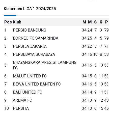
Klasemen LIGA 1 2024/2025
Pos
Klub
M
M
S
K
P
1
PERSIB BANDUNG
34
24
7
3
79
2
BORNEO FC SAMARINDA
34
25
4
5
79
3
PERSIJA JAKARTA
34
22
5
7
71
4
PERSEBAYA SURABAYA
34
16
10
8
58
BHAYANGKARA PRESISI LAMPUNG
5
34
16
5
13
53
FC
6
MALUT UNITED FC
34
15
8
11
53
7
DEWA UNITED BANTEN FC
34
16
5
13
53
8
BALI UNITED FC
34
14
9
11
51
9
AREMA FC
34
13
9
12
48
10
PERSITA
34
13
6
15
45