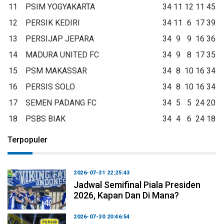
11
PSIM YOGYAKARTA
34
11
12
11
45
12
PERSIK KEDIRI
34
11
6
17
39
13
PERSIJAP JEPARA
34
9
9
16
36
14
MADURA UNITED FC
34
9
8
17
35
15
PSM MAKASSAR
34
8
10
16
34
16
PERSIS SOLO
34
8
10
16
34
17
SEMEN PADANG FC
34
5
5
24
20
18
PSBS BIAK
34
4
6
24
18
Terpopuler
2026-07-31 22:25:43
Jadwal Semifinal Piala Presiden
2026, Kapan Dan Di Mana?
2026-07-30 20:46:54