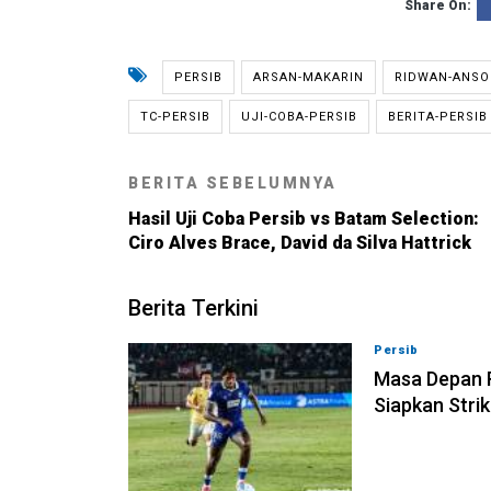
Share On:
PERSIB
ARSAN-MAKARIN
RIDWAN-ANSO
TC-PERSIB
UJI-COBA-PERSIB
BERITA-PERSIB
BERITA SEBELUMNYA
Hasil Uji Coba Persib vs Batam Selection:
Ciro Alves Brace, David da Silva Hattrick
Berita Terkini
Persib
09-08-202
Masa Depan R
Siapkan Stri