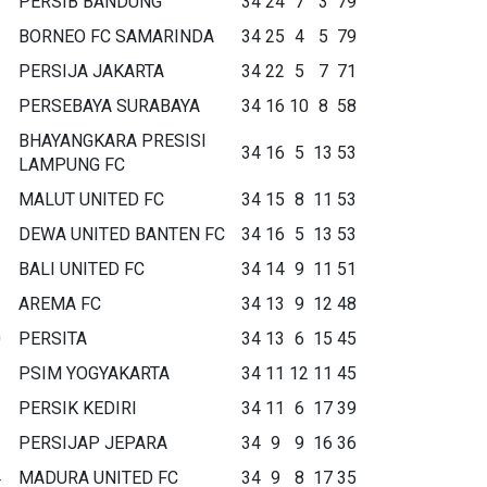
PERSIB BANDUNG
34
24
7
3
79
BORNEO FC SAMARINDA
34
25
4
5
79
PERSIJA JAKARTA
34
22
5
7
71
PERSEBAYA SURABAYA
34
16
10
8
58
BHAYANGKARA PRESISI
34
16
5
13
53
LAMPUNG FC
MALUT UNITED FC
34
15
8
11
53
DEWA UNITED BANTEN FC
34
16
5
13
53
BALI UNITED FC
34
14
9
11
51
AREMA FC
34
13
9
12
48
0
PERSITA
34
13
6
15
45
1
PSIM YOGYAKARTA
34
11
12
11
45
2
PERSIK KEDIRI
34
11
6
17
39
3
PERSIJAP JEPARA
34
9
9
16
36
4
MADURA UNITED FC
34
9
8
17
35