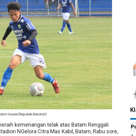
K
(Adam Husein/Republik Bobotoh)
raih kemenangan telak atas Batam Renggali
P
Stadion NGelora Citra Mas Kabil, Batam, Rabu sore,