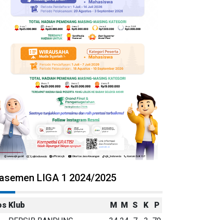
lasemen LIGA 1 2024/2025
os
Klub
M
M
S
K
P