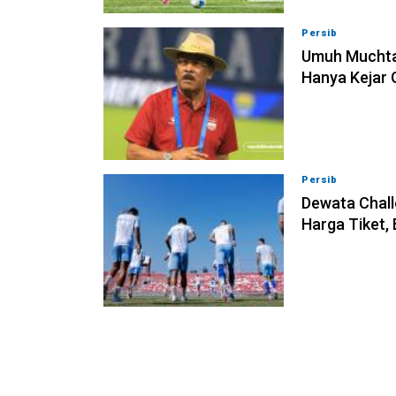
Persib
09-08-202
Umuh Muchta
Hanya Kejar 
Persib
09-08-202
Dewata Chall
Harga Tiket,