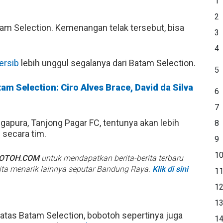
1
2
m Selection. Kemenangan telak tersebut, bisa
3
4
ersib
lebih unggul segalanya dari Batam Selection.
5
tam Selection: Ciro Alves Brace, David da Silva
6
7
gapura, Tanjong Pagar FC, tentunya akan lebih
8
b
secara tim.
9
1
BOTOH.COM
untuk mendapatkan berita-berita terbaru
rita menarik lainnya seputar Bandung Raya.
Klik di sini
1
1
1
atas Batam Selection, bobotoh sepertinya juga
1