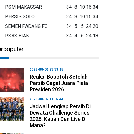
5
PSM MAKASSAR
34
8
10
16
34
6
PERSIS SOLO
34
8
10
16
34
7
SEMEN PADANG FC
34
5
5
24
20
8
PSBS BIAK
34
4
6
24
18
erpopuler
2026-08-06 23:33:25
Reaksi Bobotoh Setelah
Persib Gagal Juara Piala
Presiden 2026
2026-08-07 11:05:44
Jadwal Lengkap Persib Di
Dewata Challenge Series
2026, Kapan Dan Live Di
Mana?