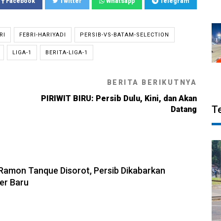
Facebook
Twitter
Whatsapp
Telegram
RI
FEBRI-HARIYADI
PERSIB-VS-BATAM-SELECTION
LIGA-1
BERITA-LIGA-1
BERITA BERIKUTNYA
PIRIWIT BIRU: Persib Dulu, Kini, dan Akan
T
Datang
6, 13:31
amon Tanque Disorot, Persib Dikabarkan
ker Baru