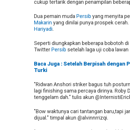
cukup tertarik dengan penampilan bebe
Dua pemain muda
Persib
yang menyita pe
Makarin
yang dinilai punya prospek cerah
Hariyadi
.
Seperti diungkapkan beberapa bobotoh di
Twitter
Persib
setelah laga uji coba lawan
Baca Juga : Setelah Berpisah dengan 
Turki
"Ridwan Anshori striker bagus tuh posturn
lagi finishing sama percaya dirinya. Rob
tenggelam dah." tulis akun @InternistiEric
"Bow waktunya cari tantangan baru,tapi jan
dijual." timpal akun @alvinnrrizqi.