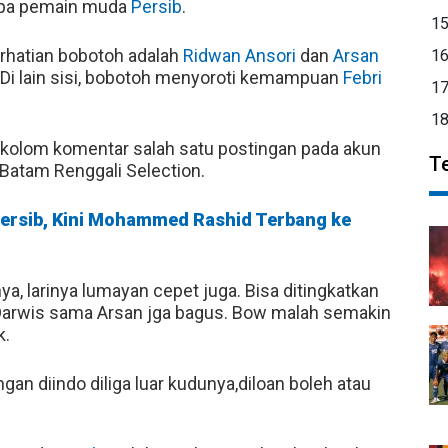
rapa pemain muda
Persib
.
1
rhatian bobotoh adalah
Ridwan Ansori
dan
Arsan
1
. Di lain sisi, bobotoh menyoroti kemampuan
Febri
1
1
 kolom komentar salah satu postingan pada akun
T
 Batam Renggali Selection.
Persib, Kini Mohammed Rashid Terbang ke
ya, larinya lumayan cepet juga. Bisa ditingkatkan
y Darwis sama Arsan jga bagus. Bow malah semakin
k.
gan diindo diliga luar kudunya,diloan boleh atau