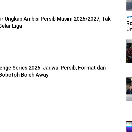
6, 13:18
202
r Ungkap Ambisi Persib Musim 2026/2027, Tak
Ro
Gelar Liga
Un
6, 13:04
enge Series 2026: Jadwal Persib, Format dan
 Bobotoh Boleh Away