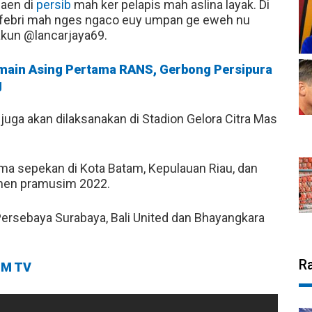
maen di
persib
mah ker pelapis mah aslina layak. Di
si febri mah nges ngaco euy umpan ge eweh nu
 akun @lancarjaya69.
Pemain Asing Pertama RANS, Gerbong Persipura
g
juga akan dilaksanakan di Stadion Gelora Citra Mas
a sepekan di Kota Batam, Kepulauan Riau, dan
amen pramusim 2022.
ersebaya Surabaya, Bali United dan Bhayangkara
R
M TV