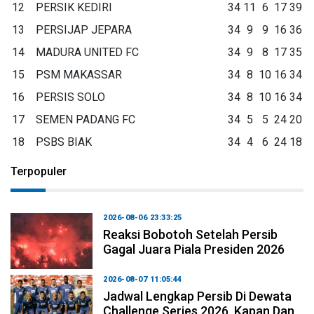
12
PERSIK KEDIRI
34
11
6
17
39
13
PERSIJAP JEPARA
34
9
9
16
36
14
MADURA UNITED FC
34
9
8
17
35
15
PSM MAKASSAR
34
8
10
16
34
16
PERSIS SOLO
34
8
10
16
34
17
SEMEN PADANG FC
34
5
5
24
20
18
PSBS BIAK
34
4
6
24
18
Terpopuler
2026-08-06 23:33:25
Reaksi Bobotoh Setelah Persib
Gagal Juara Piala Presiden 2026
2026-08-07 11:05:44
Jadwal Lengkap Persib Di Dewata
Challenge Series 2026, Kapan Dan