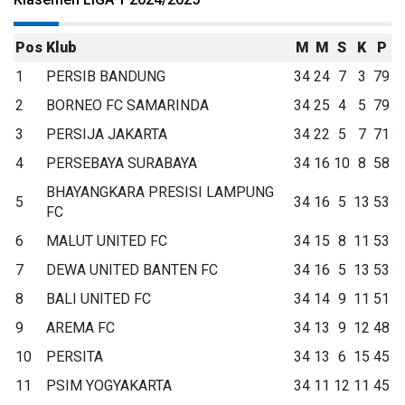
Pos
Klub
M
M
S
K
P
1
PERSIB BANDUNG
34
24
7
3
79
2
BORNEO FC SAMARINDA
34
25
4
5
79
3
PERSIJA JAKARTA
34
22
5
7
71
4
PERSEBAYA SURABAYA
34
16
10
8
58
BHAYANGKARA PRESISI LAMPUNG
5
34
16
5
13
53
FC
6
MALUT UNITED FC
34
15
8
11
53
7
DEWA UNITED BANTEN FC
34
16
5
13
53
8
BALI UNITED FC
34
14
9
11
51
9
AREMA FC
34
13
9
12
48
10
PERSITA
34
13
6
15
45
11
PSIM YOGYAKARTA
34
11
12
11
45