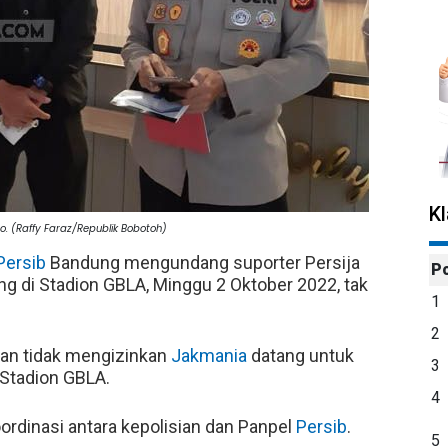
K
. (Raffy Faraz/Republik Bobotoh)
Persib
Bandung mengundang suporter Persija
P
g di Stadion GBLA, Minggu 2 Oktober 2022, tak
1
2
an tidak mengizinkan
Jakmania
datang untuk
3
 Stadion GBLA.
4
ordinasi antara kepolisian dan Panpel
Persib
.
5