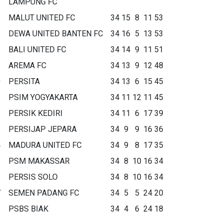
LAMPUNG FC
MALUT UNITED FC
34
15
8
11
53
DEWA UNITED BANTEN FC
34
16
5
13
53
BALI UNITED FC
34
14
9
11
51
AREMA FC
34
13
9
12
48
0
PERSITA
34
13
6
15
45
1
PSIM YOGYAKARTA
34
11
12
11
45
2
PERSIK KEDIRI
34
11
6
17
39
3
PERSIJAP JEPARA
34
9
9
16
36
4
MADURA UNITED FC
34
9
8
17
35
5
PSM MAKASSAR
34
8
10
16
34
6
PERSIS SOLO
34
8
10
16
34
7
SEMEN PADANG FC
34
5
5
24
20
8
PSBS BIAK
34
4
6
24
18