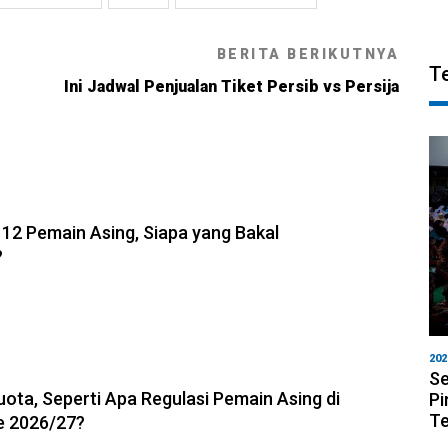
BERITA BERIKUTNYA
T
Ini Jadwal Penjualan Tiket Persib vs Persija
6, 21:26
 12 Pemain Asing, Siapa yang Bakal
?
202
6, 20:53
Se
uota, Seperti Apa Regulasi Pemain Asing di
Pi
T
e 2026/27?