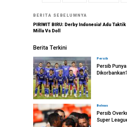
BERITA SEBELUMNYA
PIRIWIT BIRU: Derby Indonesia! Adu Taktik
Milla Vs Doll
Berita Terkini
Persib
08-08-202
Persib Punya
Dikorbankan
Bolnas
08-08-202
Persib Overk
Super Leagu