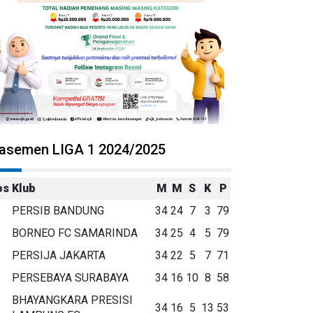
lasemen LIGA 1 2024/2025
os
Klub
M
M
S
K
P
PERSIB BANDUNG
34
24
7
3
79
BORNEO FC SAMARINDA
34
25
4
5
79
PERSIJA JAKARTA
34
22
5
7
71
PERSEBAYA SURABAYA
34
16
10
8
58
BHAYANGKARA PRESISI
34
16
5
13
53