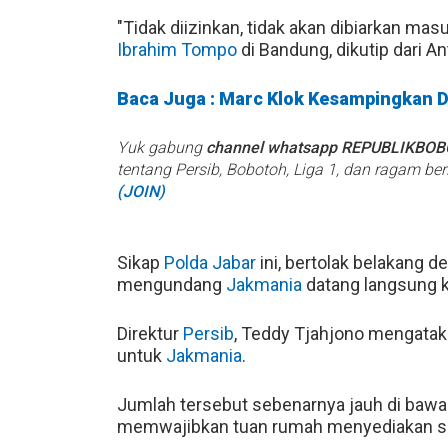
"Tidak diizinkan, tidak akan dibiarkan m
Ibrahim Tompo
di Bandung, dikutip dari A
Baca Juga : Marc Klok Kesampingkan Due
Yuk gabung
channel whatsapp REPUBLIKBO
tentang Persib, Bobotoh, Liga 1, dan ragam be
(JOIN)
Sikap
Polda Jabar
ini, bertolak belakang 
mengundang
Jakmania
datang langsung k
Direktur
Persib
, Teddy Tjahjono mengatak
untuk
Jakmania
.
Jumlah tersebut sebenarnya jauh di bawa
memwajibkan tuan rumah menyediakan seb