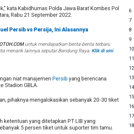
asuk," kata Kabidhumas Polda Jawa Barat Kombes Pol
6
ntara, Rabu 21 September 2022.
7
l Persib vs Persija, Ini Alasannya
8
9
BOTOH.COM
untuk mendapatkan berita-berita terbaru
1
rita menarik lainnya seputar Bandung Raya.
Klik di sini
1
1
1
dengan niat manajemen
Persib
yang berencana
e Stadion GBLA.
1
1
an, pihaknya mengalokasikan sebanyak 20-30 tiket
1
1
h ketentuan yang ditetapkan PT LIB yang
1
anyak 5 persen tiket untuk suporter tim tamu.