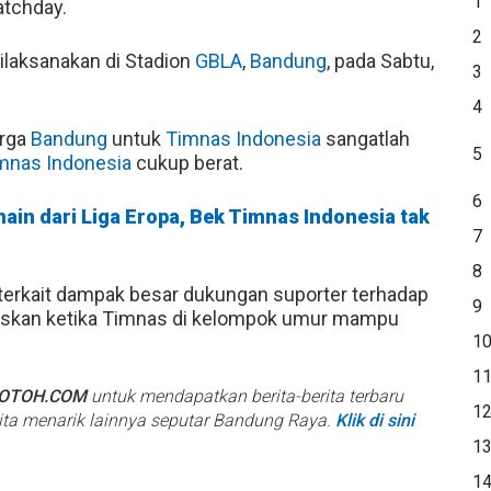
1
tchday.
2
ilaksanakan di Stadion
GBLA
,
Bandung
, pada Sabtu,
3
4
rga
Bandung
untuk
Timnas Indonesia
sangatlah
5
mnas Indonesia
cukup berat.
6
in dari Liga Eropa, Bek Timnas Indonesia tak
7
8
erkait dampak besar dukungan suporter terhadap
9
jelaskan ketika Timnas di kelompok umur mampu
1
1
BOTOH.COM
untuk mendapatkan berita-berita terbaru
1
rita menarik lainnya seputar Bandung Raya.
Klik di sini
1
1