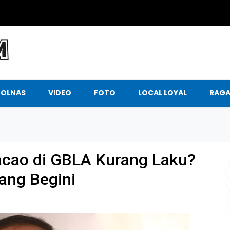
BOLNAS
VIDEO
FOTO
LOCAL LOYAL
RAG
racao di GBLA Kurang Laku?
ang Begini