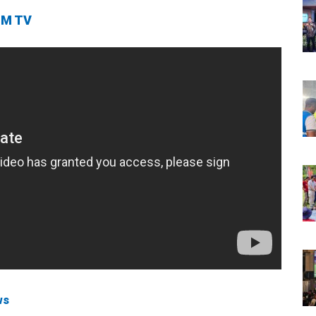
M TV
ws