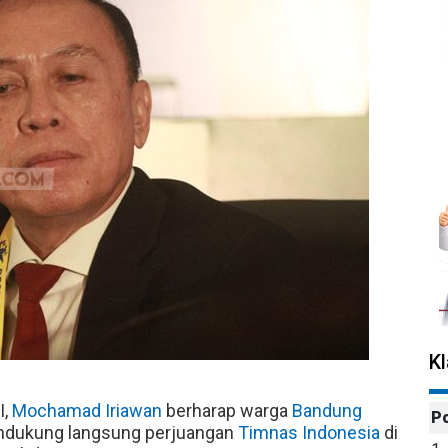
K
I,
Mochamad Iriawan
berharap warga
Bandung
P
ndukung langsung perjuangan
Timnas Indonesia
di