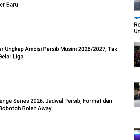
ker Baru
202
Ro
Un
6, 13:18
r Ungkap Ambisi Persib Musim 2026/2027, Tak
Gelar Liga
6, 13:04
enge Series 2026: Jadwal Persib, Format dan
 Bobotoh Boleh Away