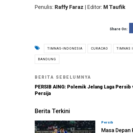
Penulis:
Raffy Faraz
| Editor:
M Taufik
Share On:
TIMNAS-INDONESIA
CURACAO
TIMNAS 
BANDUNG
BERITA SEBELUMNYA
PERSIB AING: Polemik Jelang Laga Persib 
Persija
Berita Terkini
Persib
09-08-202
Masa Depan R