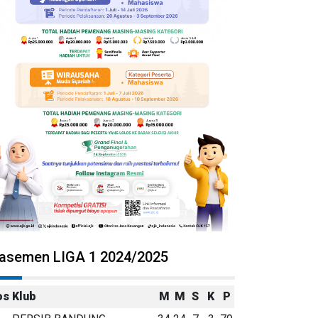
lasemen LIGA 1 2024/2025
os
Klub
M
M
S
K
P