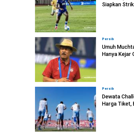
Siapkan Stri
Persib
09-08-202
Umuh Muchta
Hanya Kejar 
Persib
09-08-202
Dewata Chall
Harga Tiket,