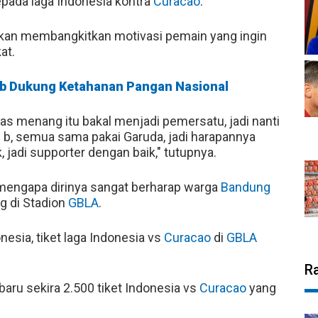
epada laga Indonesia kontra
Curacao
.
 akan membangkitkan motivasi pemain yang ingin
at.
bjb Dukung Ketahanan Pangan Nasional
as menang itu bakal menjadi pemersatu, jadi nanti
 b, semua sama pakai Garuda, jadi harapannya
jadi supporter dengan baik," tutupnya.
 mengapa dirinya sangat berharap warga
Bandung
g di Stadion
GBLA
.
nesia, tiket laga Indonesia vs
Curacao
di
GBLA
R
aru sekira 2.500 tiket Indonesia vs
Curacao
yang