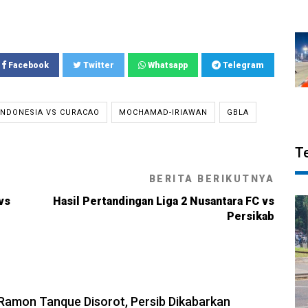
Facebook
Twitter
Whatsapp
Telegram
INDONESIA VS CURACAO
MOCHAMAD-IRIAWAN
GBLA
T
BERITA BERIKUTNYA
vs
Hasil Pertandingan Liga 2 Nusantara FC vs
Persikab
6, 13:31
amon Tanque Disorot, Persib Dikabarkan