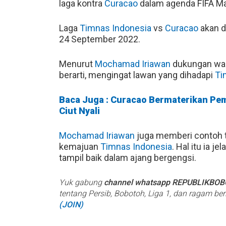
laga kontra
Curacao
dalam agenda FIFA Ma
Laga
Timnas Indonesia
vs
Curacao
akan d
24 September 2022.
Menurut
Mochamad Iriawan
dukungan wa
berarti, mengingat lawan yang dihadapi
Ti
Baca Juga : Curacao Bermaterikan Pema
Ciut Nyali
Mochamad Iriawan
juga memberi contoh t
kemajuan
Timnas Indonesia
. Hal itu ia 
tampil baik dalam ajang bergengsi.
Yuk gabung
channel whatsapp REPUBLIKBO
tentang Persib, Bobotoh, Liga 1, dan ragam be
(JOIN)