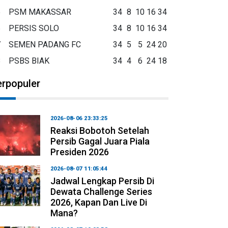
5
PSM MAKASSAR
34
8
10
16
34
6
PERSIS SOLO
34
8
10
16
34
7
SEMEN PADANG FC
34
5
5
24
20
8
PSBS BIAK
34
4
6
24
18
erpopuler
2026-08-06 23:33:25
Reaksi Bobotoh Setelah
Persib Gagal Juara Piala
Presiden 2026
2026-08-07 11:05:44
Jadwal Lengkap Persib Di
Dewata Challenge Series
2026, Kapan Dan Live Di
Mana?