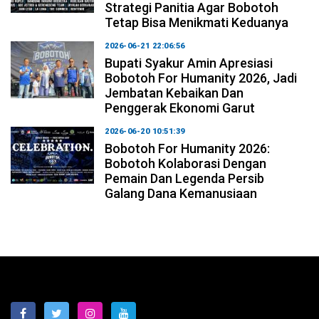
Strategi Panitia Agar Bobotoh
Tetap Bisa Menikmati Keduanya
2026-06-21 22:06:56
Bupati Syakur Amin Apresiasi
Bobotoh For Humanity 2026, Jadi
Jembatan Kebaikan Dan
Penggerak Ekonomi Garut
2026-06-20 10:51:39
Bobotoh For Humanity 2026:
Bobotoh Kolaborasi Dengan
Pemain Dan Legenda Persib
Galang Dana Kemanusiaan