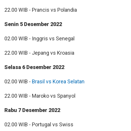
22.00 WIB - Prancis vs Polandia
Senin 5 Desember 2022
02.00 WIB - Inggris vs Senegal
22.00 WIB - Jepang vs Kroasia
Selasa 6 Desember 2022
02.00 WIB -
Brasil vs Korea Selatan
22.00 WIB - Maroko vs Spanyol
Rabu 7 Desember 2022
02.00 WIB - Portugal vs Swiss