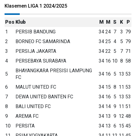
Klasemen LIGA 1 2024/2025
Pos
Klub
M
M
S
K
P
1
PERSIB BANDUNG
34
24
7
3
79
2
BORNEO FC SAMARINDA
34
25
4
5
79
3
PERSIJA JAKARTA
34
22
5
7
71
4
PERSEBAYA SURABAYA
34
16
10
8
58
BHAYANGKARA PRESISI LAMPUNG
5
34
16
5
13
53
FC
6
MALUT UNITED FC
34
15
8
11
53
7
DEWA UNITED BANTEN FC
34
16
5
13
53
8
BALI UNITED FC
34
14
9
11
51
9
AREMA FC
34
13
9
12
48
10
PERSITA
34
13
6
15
45
11
PSIM YOGYAKARTA
34
11
12
11
45