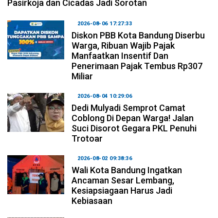
Pasirkoja dan Cicadas Jadi Sorotan
2026-08-06 17:27:33
Diskon PBB Kota Bandung Diserbu
Warga, Ribuan Wajib Pajak
Manfaatkan Insentif Dan
Penerimaan Pajak Tembus Rp307
Miliar
2026-08-04 10:29:06
Dedi Mulyadi Semprot Camat
Coblong Di Depan Warga! Jalan
Suci Disorot Gegara PKL Penuhi
Trotoar
2026-08-02 09:38:36
Wali Kota Bandung Ingatkan
Ancaman Sesar Lembang,
Kesiapsiagaan Harus Jadi
Kebiasaan