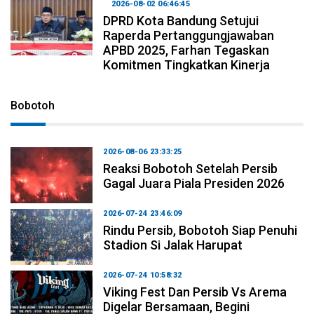
2026-08-02 06:46:45
DPRD Kota Bandung Setujui
Raperda Pertanggungjawaban
APBD 2025, Farhan Tegaskan
Komitmen Tingkatkan Kinerja
Bobotoh
2026-08-06 23:33:25
Reaksi Bobotoh Setelah Persib
Gagal Juara Piala Presiden 2026
2026-07-24 23:46:09
Rindu Persib, Bobotoh Siap Penuhi
Stadion Si Jalak Harupat
2026-07-24 10:58:32
Viking Fest Dan Persib Vs Arema
Digelar Bersamaan, Begini