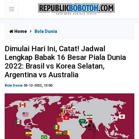
Home
Bola Dunia
Dimulai Hari Ini, Catat! Jadwal
Lengkap Babak 16 Besar Piala Dunia
2022: Brasil vs Korea Selatan,
Argentina vs Australia
Bola Dunia
03-12-2022, 13:00