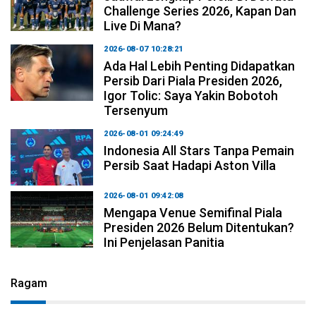
Challenge Series 2026, Kapan Dan
Live Di Mana?
2026-08-07 10:28:21
Ada Hal Lebih Penting Didapatkan
Persib Dari Piala Presiden 2026,
Igor Tolic: Saya Yakin Bobotoh
Tersenyum
2026-08-01 09:24:49
Indonesia All Stars Tanpa Pemain
Persib Saat Hadapi Aston Villa
2026-08-01 09:42:08
Mengapa Venue Semifinal Piala
Presiden 2026 Belum Ditentukan?
Ini Penjelasan Panitia
Ragam