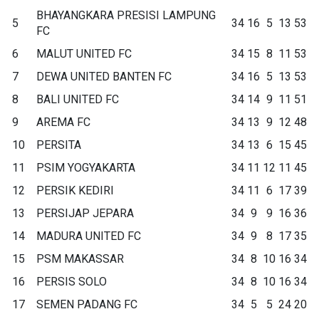
BHAYANGKARA PRESISI LAMPUNG
5
34
16
5
13
53
FC
6
MALUT UNITED FC
34
15
8
11
53
7
DEWA UNITED BANTEN FC
34
16
5
13
53
8
BALI UNITED FC
34
14
9
11
51
9
AREMA FC
34
13
9
12
48
10
PERSITA
34
13
6
15
45
11
PSIM YOGYAKARTA
34
11
12
11
45
12
PERSIK KEDIRI
34
11
6
17
39
13
PERSIJAP JEPARA
34
9
9
16
36
14
MADURA UNITED FC
34
9
8
17
35
15
PSM MAKASSAR
34
8
10
16
34
16
PERSIS SOLO
34
8
10
16
34
17
SEMEN PADANG FC
34
5
5
24
20