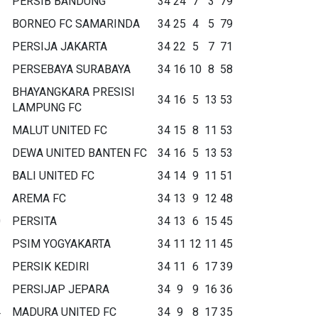
PERSIB BANDUNG
34
24
7
3
79
BORNEO FC SAMARINDA
34
25
4
5
79
PERSIJA JAKARTA
34
22
5
7
71
PERSEBAYA SURABAYA
34
16
10
8
58
BHAYANGKARA PRESISI
34
16
5
13
53
LAMPUNG FC
MALUT UNITED FC
34
15
8
11
53
DEWA UNITED BANTEN FC
34
16
5
13
53
BALI UNITED FC
34
14
9
11
51
AREMA FC
34
13
9
12
48
0
PERSITA
34
13
6
15
45
1
PSIM YOGYAKARTA
34
11
12
11
45
2
PERSIK KEDIRI
34
11
6
17
39
3
PERSIJAP JEPARA
34
9
9
16
36
4
MADURA UNITED FC
34
9
8
17
35