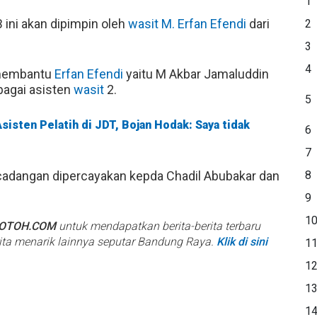
1
 ini akan dipimpin oleh
wasit
M. Erfan Efendi
dari
2
3
4
membantu
Erfan Efendi
yaitu M Akbar Jamaluddin
bagai asisten
wasit
2.
5
isten Pelatih di JDT, Bojan Hodak: Saya tidak
6
7
adangan dipercayakan kepda Chadil Abubakar dan
8
9
1
BOTOH.COM
untuk mendapatkan berita-berita terbaru
rita menarik lainnya seputar Bandung Raya.
Klik di sini
1
1
1
1