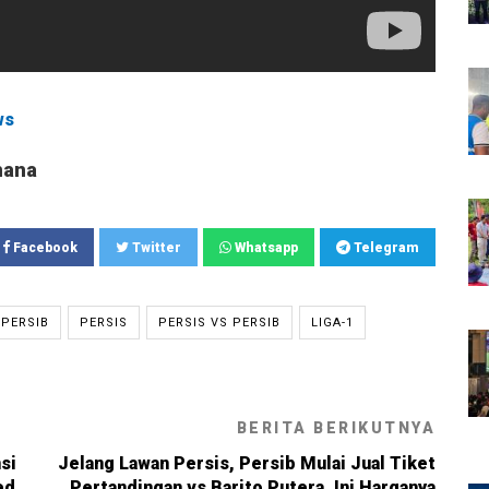
ws
mana
Facebook
Twitter
Whatsapp
Telegram
PERSIB
PERSIS
PERSIS VS PERSIB
LIGA-1
BERITA BERIKUTNYA
si
Jelang Lawan Persis, Persib Mulai Jual Tiket
ed
Pertandingan vs Barito Putera, Ini Harganya