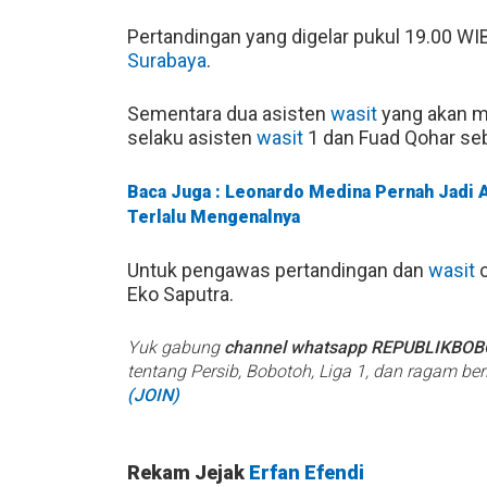
Pertandingan yang digelar pukul 19.00 WIB
Surabaya
.
Sementara dua asisten
wasit
yang akan 
selaku asisten
wasit
1 dan Fuad Qohar se
Baca Juga : Leonardo Medina Pernah Jadi As
Terlalu Mengenalnya
Untuk pengawas pertandingan dan
wasit
c
Eko Saputra.
Yuk gabung
channel whatsapp REPUBLIKBO
tentang Persib, Bobotoh, Liga 1, dan ragam be
(JOIN)
Rekam Jejak
Erfan Efendi