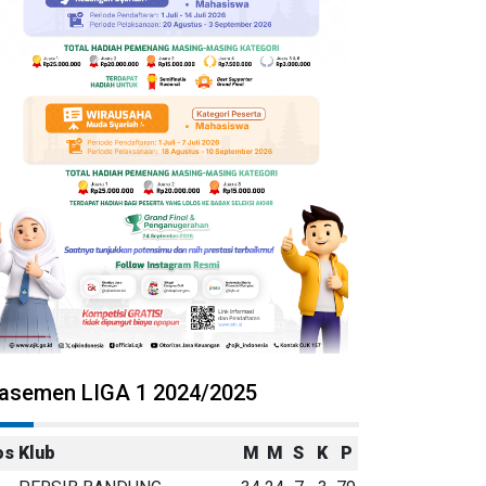
lasemen LIGA 1 2024/2025
os
Klub
M
M
S
K
P