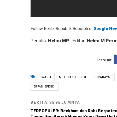
Follow Berita Republik Bobotoh di
Google Ne
Penulis:
Helmi MP
| Editor:
Helmi M Per
Share On:
WASIT
M. ERFAN EFENDI
SURABAYA
ERFAN EFENDI
BERITA SEBELUMNYA
TERPOPULER: Beckham dan Robi Berpoten
Tinggalkan Persib Hingga Kiper Dewa Unit