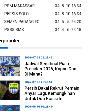
5
PSM MAKASSAR
34
8
10
16
34
6
PERSIS SOLO
34
8
10
16
34
7
SEMEN PADANG FC
34
5
5
24
20
8
PSBS BIAK
34
4
6
24
18
erpopuler
2026-07-31 22:25:43
Jadwal Semifinal Piala
Presiden 2026, Kapan Dan
Di Mana?
2026-07-30 20:46:54
Persib Bakal Rekrut Pemain
Anyar Lagi, Kemungkinan
Untuk Dua Posisi Ini
2026-08-01 09:24:49