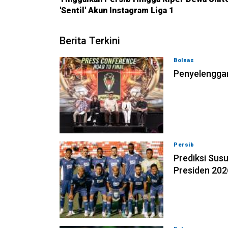
'Sentil' Akun Instagram Liga 1
Berita Terkini
Bolnas
05-08-202
Penyelenggar
Persib
05-08-202
Prediksi Susu
Presiden 202