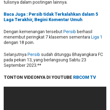
tulisnya dalam postingan lainnya.
Baca Juga : Persib tidak Terkalahkan dalam 5
Laga Terakhir, Begini Komentar Umuh
Dengan kemenangan tersebut
Persib
berhasil
menembut peringkat 7 klasemen sementara
Liga 1
dengan 18 poin.
Selanjutnya
Persib
sudah ditunggu Bhayangkara FC
pada pekan 13, yang berlangsung Sabtu 23
September 2023.**
TONTON VIDEONYA DI YOUTUBE
RBCOM TV