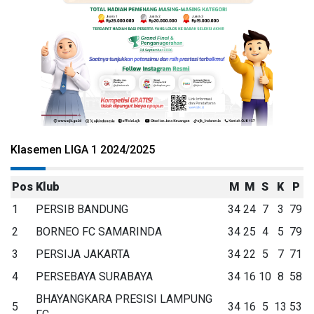
Klasemen LIGA 1 2024/2025
Pos
Klub
M
M
S
K
P
1
PERSIB BANDUNG
34
24
7
3
79
2
BORNEO FC SAMARINDA
34
25
4
5
79
3
PERSIJA JAKARTA
34
22
5
7
71
4
PERSEBAYA SURABAYA
34
16
10
8
58
BHAYANGKARA PRESISI LAMPUNG
5
34
16
5
13
53