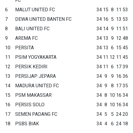
FC
6
MALUT UNITED FC
34
15
8
11
53
7
DEWA UNITED BANTEN FC
34
16
5
13
53
8
BALI UNITED FC
34
14
9
11
51
9
AREMA FC
34
13
9
12
48
10
PERSITA
34
13
6
15
45
11
PSIM YOGYAKARTA
34
11
12
11
45
12
PERSIK KEDIRI
34
11
6
17
39
13
PERSIJAP JEPARA
34
9
9
16
36
14
MADURA UNITED FC
34
9
8
17
35
15
PSM MAKASSAR
34
8
10
16
34
16
PERSIS SOLO
34
8
10
16
34
17
SEMEN PADANG FC
34
5
5
24
20
18
PSBS BIAK
34
4
6
24
18