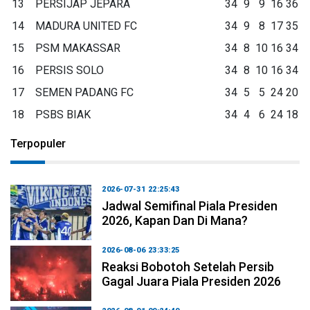
13
PERSIJAP JEPARA
34
9
9
16
36
14
MADURA UNITED FC
34
9
8
17
35
15
PSM MAKASSAR
34
8
10
16
34
16
PERSIS SOLO
34
8
10
16
34
17
SEMEN PADANG FC
34
5
5
24
20
18
PSBS BIAK
34
4
6
24
18
Terpopuler
2026-07-31 22:25:43
Jadwal Semifinal Piala Presiden
2026, Kapan Dan Di Mana?
2026-08-06 23:33:25
Reaksi Bobotoh Setelah Persib
Gagal Juara Piala Presiden 2026