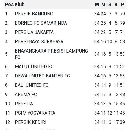
Pos
Klub
M
M
S
K
P
1
PERSIB BANDUNG
34
24
7
3
79
2
BORNEO FC SAMARINDA
34
25
4
5
79
3
PERSIJA JAKARTA
34
22
5
7
71
4
PERSEBAYA SURABAYA
34
16
10
8
58
BHAYANGKARA PRESISI LAMPUNG
5
34
16
5
13
53
FC
6
MALUT UNITED FC
34
15
8
11
53
7
DEWA UNITED BANTEN FC
34
16
5
13
53
8
BALI UNITED FC
34
14
9
11
51
9
AREMA FC
34
13
9
12
48
10
PERSITA
34
13
6
15
45
11
PSIM YOGYAKARTA
34
11
12
11
45
12
PERSIK KEDIRI
34
11
6
17
39