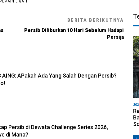
PEMAIN LIGA 1
T
BERITA BERIKUTNYA
as
Persib Diliburkan 10 Hari Sebelum Hadapi
Persija
6, 19:08
B AING: APakah Ada Yang Salah Dengan Persib?
o!
202
Ra
Ba
6, 11:05
S
ap Persib di Dewata Challenge Series 2026,
ve di Mana?