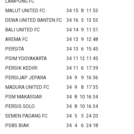
LAMPUNG FC
MALUT UNITED FC
34
15
8
11
53
DEWA UNITED BANTEN FC
34
16
5
13
53
BALI UNITED FC
34
14
9
11
51
AREMA FC
34
13
9
12
48
0
PERSITA
34
13
6
15
45
1
PSIM YOGYAKARTA
34
11
12
11
45
2
PERSIK KEDIRI
34
11
6
17
39
3
PERSIJAP JEPARA
34
9
9
16
36
4
MADURA UNITED FC
34
9
8
17
35
5
PSM MAKASSAR
34
8
10
16
34
6
PERSIS SOLO
34
8
10
16
34
7
SEMEN PADANG FC
34
5
5
24
20
8
PSBS BIAK
34
4
6
24
18