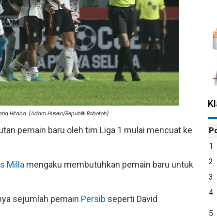
K
ariq Hitaba. (Adam Husein/Republik Bobotoh)
utan pemain baru oleh tim Liga 1 mulai mencuat ke
P
1
2
s Milla
mengaku membutuhkan pemain baru untuk
3
4
anya sejumlah pemain
Persib
seperti David
5