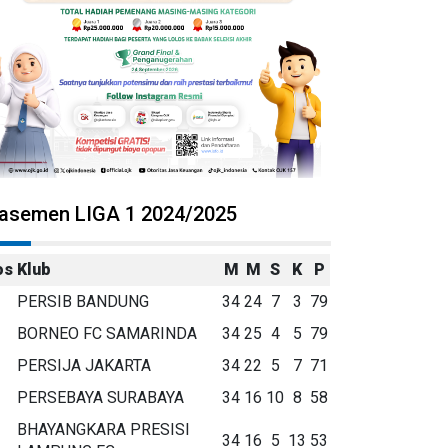
lasemen LIGA 1 2024/2025
os
Klub
M
M
S
K
P
PERSIB BANDUNG
34
24
7
3
79
BORNEO FC SAMARINDA
34
25
4
5
79
PERSIJA JAKARTA
34
22
5
7
71
PERSEBAYA SURABAYA
34
16
10
8
58
BHAYANGKARA PRESISI
34
16
5
13
53