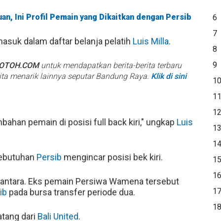
an, Ini Profil Pemain yang Dikaitkan dengan Persib
6
7
 masuk dalam daftar belanja pelatih
Luis Milla
.
8
9
BOTOH.COM
untuk mendapatkan berita-berita terbaru
rita menarik lainnya seputar Bandung Raya.
Klik di sini
1
1
1
bahan pemain di posisi full back kiri," ungkap
Luis
1
1
kebutuhan
Persib
mengincar posisi bek kiri.
1
1
antara. Eks pemain Persiwa Wamena tersebut
1
ib
pada bursa transfer periode dua.
1
atang dari
Bali United
.