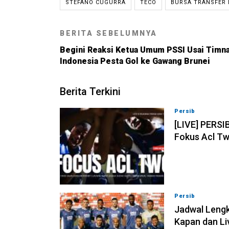
STEFANO CUGURRA
TECO
BURSA TRANSFER 
BERITA SEBELUMNYA
Begini Reaksi Ketua Umum PSSI Usai Timn
Indonesia Pesta Gol ke Gawang Brunei
Berita Terkini
Persib
07-08-202
[LIVE] PERSI
Fokus Acl Tw
Persib
07-08-202
Jadwal Lengk
Kapan dan Li