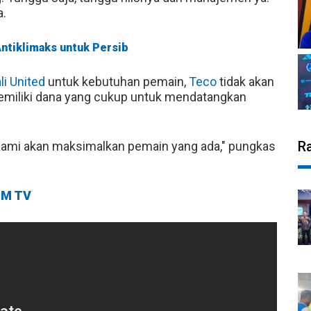
a.
 Antiklimaks untuk Persib
li United
untuk kebutuhan pemain,
Teco
tidak akan
miliki dana yang cukup untuk mendatangkan
R
. Kami akan maksimalkan pemain yang ada," pungkas
M TV