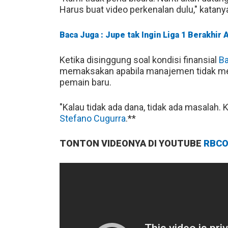
Harus buat video perkenalan dulu," katany
Baca Juga : Jupe tak Ingin Liga 1 Berakhir
Ketika disinggung soal kondisi finansial
Ba
memaksakan apabila manajemen tidak me
pemain baru.
"Kalau tidak ada dana, tidak ada masalah
Stefano Cugurra
.**
TONTON VIDEONYA DI YOUTUBE
RBCO