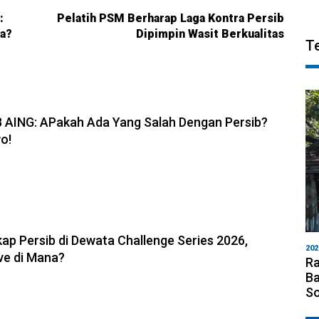
:
Pelatih PSM Berharap Laga Kontra Persib
va?
Dipimpin Wasit Berkualitas
T
6, 19:08
B AING: APakah Ada Yang Salah Dengan Persib?
o!
6, 11:05
ap Persib di Dewata Challenge Series 2026,
202
ve di Mana?
Ra
Ba
S