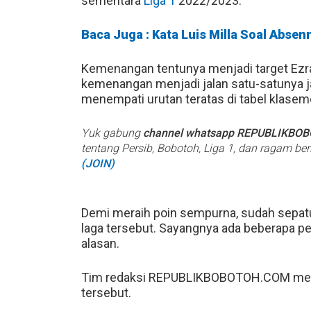
sementara
Liga 1
2022/2023.
Baca Juga : Kata Luis Milla Soal Absen
Kemenangan tentunya menjadi target Ezra 
kemenangan menjadi jalan satu-satunya 
menempati urutan teratas di tabel klas
Yuk gabung
channel whatsapp REPUBLIKBO
tentang Persib, Bobotoh, Liga 1, dan ragam be
(JOIN)
Demi meraih poin sempurna, sudah sepa
laga tersebut. Sayangnya ada beberapa p
alasan.
Tim redaksi REPUBLIKBOBOTOH.COM menc
tersebut.