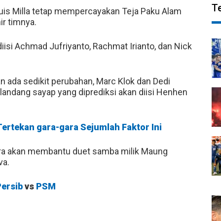
T
Luis Milla tetap mempercayakan Teja Paku Alam
ir timnya.
 diisi Achmad Jufriyanto, Rachmat Irianto, dan Nick
n ada sedikit perubahan, Marc Klok dan Dedi
andang sayap yang diprediksi akan diisi Henhen
Tertekan gara-gara Sejumlah Faktor Ini
tra akan membantu duet samba milik Maung
va.
Persib
vs
PSM