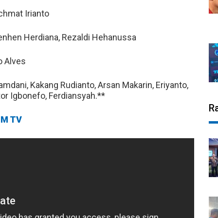
chmat Irianto
enhen Herdiana, Rezaldi Hehanussa
o Alves
mdani, Kakang Rudianto, Arsan Makarin, Eriyanto,
ctor Igbonefo, Ferdiansyah.**
R
M TV