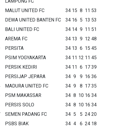
LAMPUNG FC
MALUT UNITED FC
34
15
8
11
53
DEWA UNITED BANTEN FC
34
16
5
13
53
BALI UNITED FC
34
14
9
11
51
AREMA FC
34
13
9
12
48
0
PERSITA
34
13
6
15
45
1
PSIM YOGYAKARTA
34
11
12
11
45
2
PERSIK KEDIRI
34
11
6
17
39
3
PERSIJAP JEPARA
34
9
9
16
36
4
MADURA UNITED FC
34
9
8
17
35
5
PSM MAKASSAR
34
8
10
16
34
6
PERSIS SOLO
34
8
10
16
34
7
SEMEN PADANG FC
34
5
5
24
20
8
PSBS BIAK
34
4
6
24
18