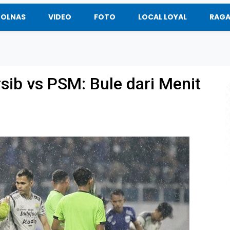
BOLNAS
VIDEO
FOTO
LOCAL LOYAL
RAG
rsib vs PSM: Bule dari Menit