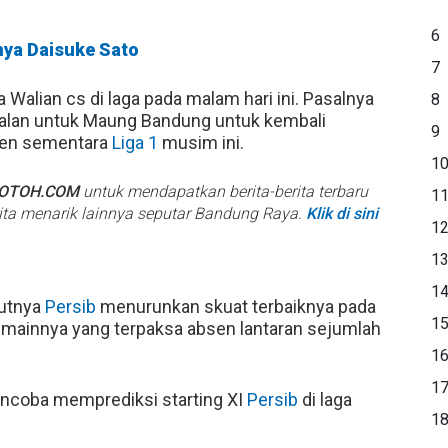
6
nya Daisuke Sato
7
Walian cs di laga pada malam hari ini. Pasalnya
8
jalan untuk Maung Bandung untuk kembali
9
emen sementara
Liga 1
musim ini.
1
BOTOH.COM
untuk mendapatkan berita-berita terbaru
1
rita menarik lainnya seputar Bandung Raya.
Klik di sini
1
1
1
tutnya
Persib
menurunkan skuat terbaiknya pada
1
emainnya yang terpaksa absen lantaran sejumlah
1
1
oba memprediksi starting XI
Persib
di laga
1