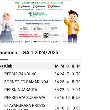
lasemen LIGA 1 2024/2025
os
Klub
M
M
S
K
P
PERSIB BANDUNG
34
24
7
3
79
BORNEO FC SAMARINDA
34
25
4
5
79
PERSIJA JAKARTA
34
22
5
7
71
PERSEBAYA SURABAYA
34
16
10
8
58
BHAYANGKARA PRESISI
34
16
5
13
53