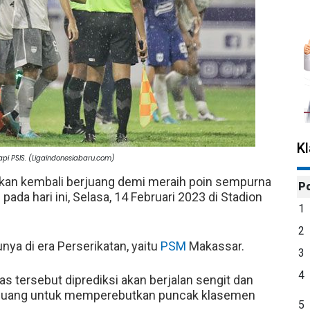
K
i PSIS. (Ligaindonesiabaru.com)
an kembali berjuang demi meraih poin sempurna
P
ada hari ini, Selasa, 14 Februari 2023 di Stadion
1
2
ya di era Perserikatan, yaitu
PSM
Makassar.
3
4
s tersebut diprediksi akan berjalan sengit dan
erjuang untuk memperebutkan puncak klasemen
5