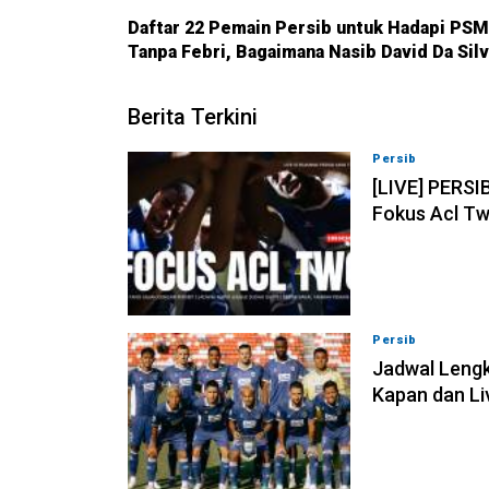
Daftar 22 Pemain Persib untuk Hadapi PSM
Tanpa Febri, Bagaimana Nasib David Da Sil
Berita Terkini
Persib
07-08-202
[LIVE] PERSI
Fokus Acl Tw
Persib
07-08-202
Jadwal Lengk
Kapan dan Li