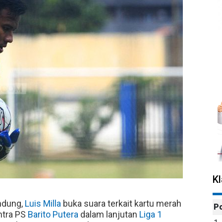
K
dung,
Luis Milla
buka suara terkait kartu merah
P
ntra PS
Barito Putera
dalam lanjutan
Liga 1