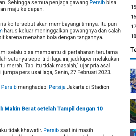
tihan. Sehingga semua penjaga gawang
Persib
bisa
1
an maju ke depan.
1
isiko tersebut akan membayangi timnya. Itu pun
1
am
harus keluar meninggalkan gawangnya dan salah
1
asit karena menahan bola dengan tangannya.
T
mi selalu bisa membantu di pertahanan terutama
ah satunya seperti di laga ini, jadi kiper melakukan
u merah. Tapi itu tidak masalah," ujar pria asal
jumpa pers usai laga, Senin, 27 Februari 2023.
t
Persib
menghadapi
Persija
Jakarta di Stadion
b Makin Berat setelah Tampil dengan 10
u tidak khawatir.
Persib
saat ini masih