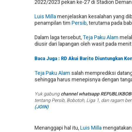
2022/2023 pekan ke-27 di Stadion Demang
Luis Milla
menjelaskan kesalahan yang di
penampilan tim
Persib
, terutama pada ba
Dalam laga tersebut,
Teja Paku Alam
melak
diusir dari lapangan oleh wasit pada menit 
Baca Juga : RD Akui Barito Diuntungkan Ko
Teja Paku Alam
salah memprediksi datangn
sehingga harus menepisnya dengan tang
Yuk gabung
channel whatsapp REPUBLIKBO
tentang Persib, Bobotoh, Liga 1, dan ragam be
(JOIN)
Menanggapi hal itu,
Luis Milla
mengatakan,