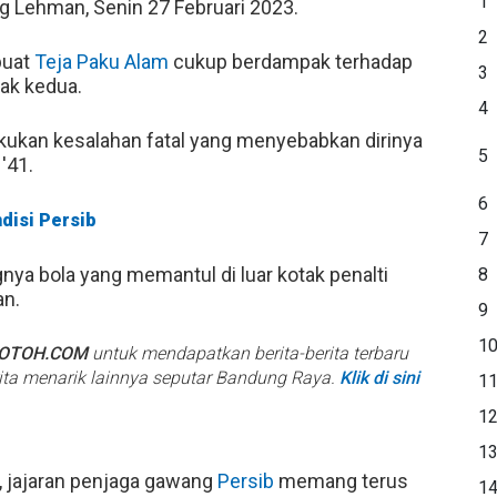
1
 Lehman, Senin 27 Februari 2023.
2
buat
Teja Paku Alam
cukup berdampak terhadap
3
bak kedua.
4
ukan kesalahan fatal yang menyebabkan dirinya
5
'41.
6
ndisi Persib
7
ya bola yang memantul di luar kotak penalti
8
an.
9
1
BOTOH.COM
untuk mendapatkan berita-berita terbaru
rita menarik lainnya seputar Bandung Raya.
Klik di sini
1
1
1
 jajaran penjaga gawang
Persib
memang terus
1