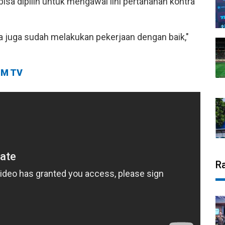
a dipilih untuk mengawal lini pertahanan kontra
a juga sudah melakukan pekerjaan dengan baik,"
M TV
R