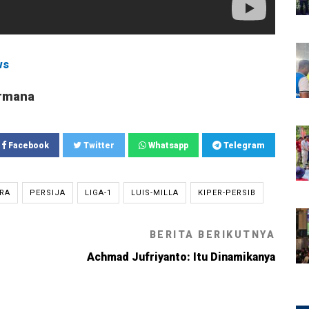
ws
rmana
Facebook
Twitter
Whatsapp
Telegram
RA
PERSIJA
LIGA-1
LUIS-MILLA
KIPER-PERSIB
BERITA BERIKUTNYA
Achmad Jufriyanto: Itu Dinamikanya