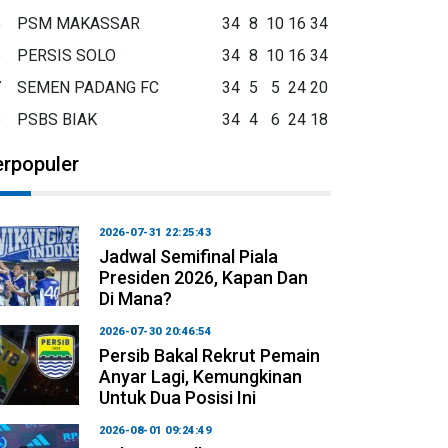
5
PSM MAKASSAR
34
8
10
16
34
6
PERSIS SOLO
34
8
10
16
34
7
SEMEN PADANG FC
34
5
5
24
20
8
PSBS BIAK
34
4
6
24
18
erpopuler
2026-07-31 22:25:43
Jadwal Semifinal Piala
Presiden 2026, Kapan Dan
Di Mana?
2026-07-30 20:46:54
Persib Bakal Rekrut Pemain
Anyar Lagi, Kemungkinan
Untuk Dua Posisi Ini
2026-08-01 09:24:49