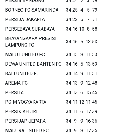
PERSIB BANDUNG
34
24
7
3
79
BORNEO FC SAMARINDA
34
25
4
5
79
PERSIJA JAKARTA
34
22
5
7
71
PERSEBAYA SURABAYA
34
16
10
8
58
BHAYANGKARA PRESISI
34
16
5
13
53
LAMPUNG FC
MALUT UNITED FC
34
15
8
11
53
DEWA UNITED BANTEN FC
34
16
5
13
53
BALI UNITED FC
34
14
9
11
51
AREMA FC
34
13
9
12
48
0
PERSITA
34
13
6
15
45
1
PSIM YOGYAKARTA
34
11
12
11
45
2
PERSIK KEDIRI
34
11
6
17
39
3
PERSIJAP JEPARA
34
9
9
16
36
4
MADURA UNITED FC
34
9
8
17
35