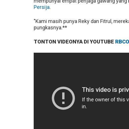
mempunyai empat penjaga gawang yang bis
Persija
.
"Kami masih punya Reky dan Fitrul, merek
pungkasnya.**
TONTON VIDEONYA DI YOUTUBE
RBCO