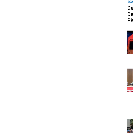
202
De
De
PK