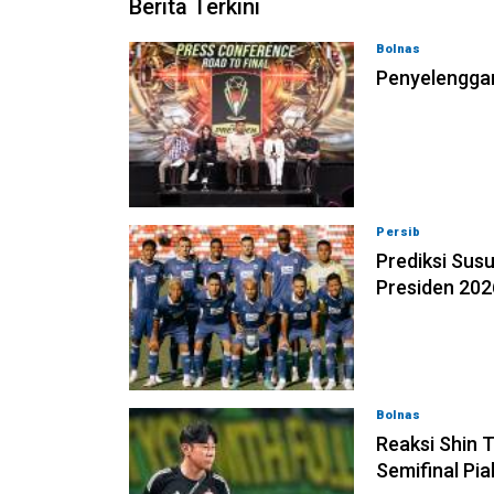
Berita Terkini
Bolnas
05-08-202
Penyelenggar
Persib
05-08-202
Prediksi Susu
Presiden 202
Bolnas
05-08-202
Reaksi Shin T
Semifinal Pia