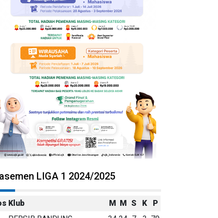
lasemen LIGA 1 2024/2025
os
Klub
M
M
S
K
P