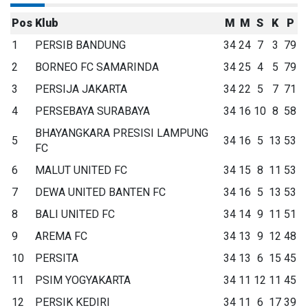
Pos
Klub
M
M
S
K
P
1
PERSIB BANDUNG
34
24
7
3
79
2
BORNEO FC SAMARINDA
34
25
4
5
79
3
PERSIJA JAKARTA
34
22
5
7
71
4
PERSEBAYA SURABAYA
34
16
10
8
58
BHAYANGKARA PRESISI LAMPUNG
5
34
16
5
13
53
FC
6
MALUT UNITED FC
34
15
8
11
53
7
DEWA UNITED BANTEN FC
34
16
5
13
53
8
BALI UNITED FC
34
14
9
11
51
9
AREMA FC
34
13
9
12
48
10
PERSITA
34
13
6
15
45
11
PSIM YOGYAKARTA
34
11
12
11
45
12
PERSIK KEDIRI
34
11
6
17
39