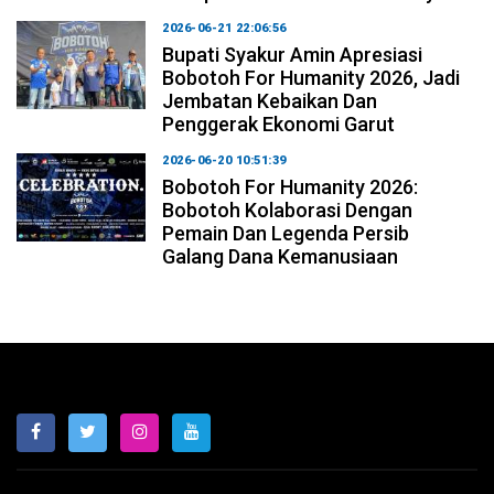
2026-06-21 22:06:56
Bupati Syakur Amin Apresiasi
Bobotoh For Humanity 2026, Jadi
Jembatan Kebaikan Dan
Penggerak Ekonomi Garut
2026-06-20 10:51:39
Bobotoh For Humanity 2026:
Bobotoh Kolaborasi Dengan
Pemain Dan Legenda Persib
Galang Dana Kemanusiaan