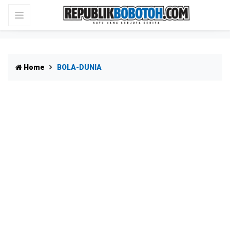
Home
BOLA-DUNIA