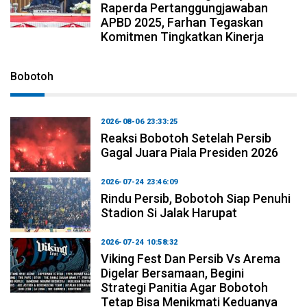
Raperda Pertanggungjawaban
APBD 2025, Farhan Tegaskan
Komitmen Tingkatkan Kinerja
Bobotoh
2026-08-06 23:33:25
Reaksi Bobotoh Setelah Persib
Gagal Juara Piala Presiden 2026
2026-07-24 23:46:09
Rindu Persib, Bobotoh Siap Penuhi
Stadion Si Jalak Harupat
2026-07-24 10:58:32
Viking Fest Dan Persib Vs Arema
Digelar Bersamaan, Begini
Strategi Panitia Agar Bobotoh
Tetap Bisa Menikmati Keduanya