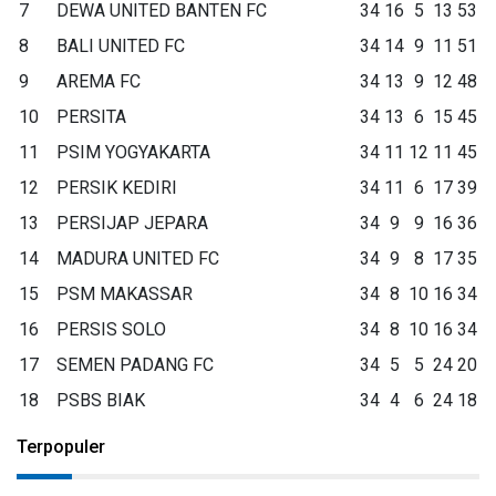
7
DEWA UNITED BANTEN FC
34
16
5
13
53
8
BALI UNITED FC
34
14
9
11
51
9
AREMA FC
34
13
9
12
48
10
PERSITA
34
13
6
15
45
11
PSIM YOGYAKARTA
34
11
12
11
45
12
PERSIK KEDIRI
34
11
6
17
39
13
PERSIJAP JEPARA
34
9
9
16
36
14
MADURA UNITED FC
34
9
8
17
35
15
PSM MAKASSAR
34
8
10
16
34
16
PERSIS SOLO
34
8
10
16
34
17
SEMEN PADANG FC
34
5
5
24
20
18
PSBS BIAK
34
4
6
24
18
Terpopuler