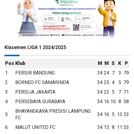
Klasemen LIGA 1 2024/2025
Pos
Klub
M
M
S
K
P
1
PERSIB BANDUNG
34
24
7
3
79
2
BORNEO FC SAMARINDA
34
25
4
5
79
3
PERSIJA JAKARTA
34
22
5
7
71
4
PERSEBAYA SURABAYA
34
16
10
8
58
BHAYANGKARA PRESISI LAMPUNG
5
34
16
5
13
53
FC
6
MALUT UNITED FC
34
15
8
11
53