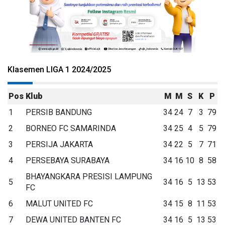
Klasemen LIGA 1 2024/2025
Pos
Klub
M
M
S
K
P
1
PERSIB BANDUNG
34
24
7
3
79
2
BORNEO FC SAMARINDA
34
25
4
5
79
3
PERSIJA JAKARTA
34
22
5
7
71
4
PERSEBAYA SURABAYA
34
16
10
8
58
BHAYANGKARA PRESISI LAMPUNG
5
34
16
5
13
53
FC
6
MALUT UNITED FC
34
15
8
11
53
7
DEWA UNITED BANTEN FC
34
16
5
13
53