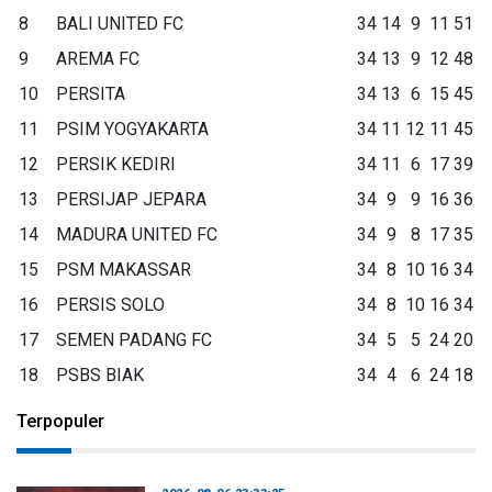
8
BALI UNITED FC
34
14
9
11
51
9
AREMA FC
34
13
9
12
48
10
PERSITA
34
13
6
15
45
11
PSIM YOGYAKARTA
34
11
12
11
45
12
PERSIK KEDIRI
34
11
6
17
39
13
PERSIJAP JEPARA
34
9
9
16
36
14
MADURA UNITED FC
34
9
8
17
35
15
PSM MAKASSAR
34
8
10
16
34
16
PERSIS SOLO
34
8
10
16
34
17
SEMEN PADANG FC
34
5
5
24
20
18
PSBS BIAK
34
4
6
24
18
Terpopuler