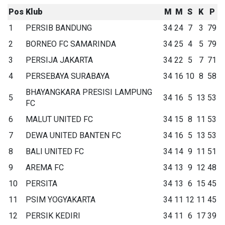
Pos
Klub
M
M
S
K
P
1
PERSIB BANDUNG
34
24
7
3
79
2
BORNEO FC SAMARINDA
34
25
4
5
79
3
PERSIJA JAKARTA
34
22
5
7
71
4
PERSEBAYA SURABAYA
34
16
10
8
58
BHAYANGKARA PRESISI LAMPUNG
5
34
16
5
13
53
FC
6
MALUT UNITED FC
34
15
8
11
53
7
DEWA UNITED BANTEN FC
34
16
5
13
53
8
BALI UNITED FC
34
14
9
11
51
9
AREMA FC
34
13
9
12
48
10
PERSITA
34
13
6
15
45
11
PSIM YOGYAKARTA
34
11
12
11
45
12
PERSIK KEDIRI
34
11
6
17
39