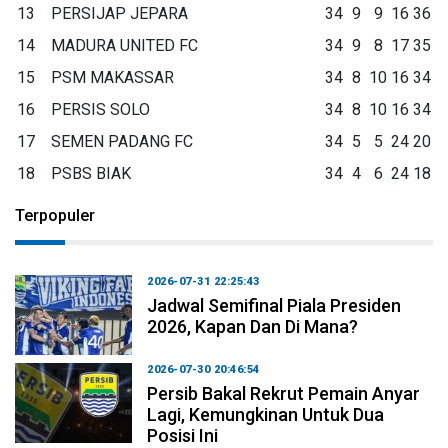
13
PERSIJAP JEPARA
34
9
9
16
36
14
MADURA UNITED FC
34
9
8
17
35
15
PSM MAKASSAR
34
8
10
16
34
16
PERSIS SOLO
34
8
10
16
34
17
SEMEN PADANG FC
34
5
5
24
20
18
PSBS BIAK
34
4
6
24
18
Terpopuler
2026-07-31 22:25:43
Jadwal Semifinal Piala Presiden
2026, Kapan Dan Di Mana?
2026-07-30 20:46:54
Persib Bakal Rekrut Pemain Anyar
Lagi, Kemungkinan Untuk Dua
Posisi Ini