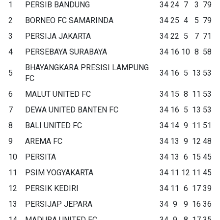
1
PERSIB BANDUNG
34
24
7
3
79
2
BORNEO FC SAMARINDA
34
25
4
5
79
3
PERSIJA JAKARTA
34
22
5
7
71
4
PERSEBAYA SURABAYA
34
16
10
8
58
BHAYANGKARA PRESISI LAMPUNG
5
34
16
5
13
53
FC
6
MALUT UNITED FC
34
15
8
11
53
7
DEWA UNITED BANTEN FC
34
16
5
13
53
8
BALI UNITED FC
34
14
9
11
51
9
AREMA FC
34
13
9
12
48
10
PERSITA
34
13
6
15
45
11
PSIM YOGYAKARTA
34
11
12
11
45
12
PERSIK KEDIRI
34
11
6
17
39
13
PERSIJAP JEPARA
34
9
9
16
36
14
MADURA UNITED FC
34
9
8
17
35