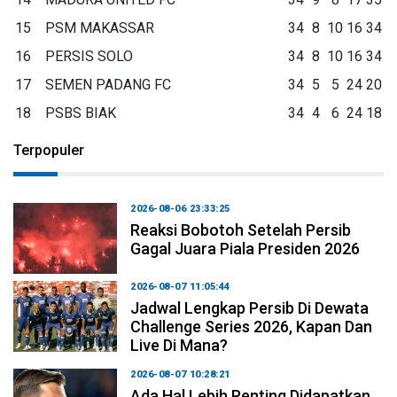
15
PSM MAKASSAR
34
8
10
16
34
16
PERSIS SOLO
34
8
10
16
34
17
SEMEN PADANG FC
34
5
5
24
20
18
PSBS BIAK
34
4
6
24
18
Terpopuler
2026-08-06 23:33:25
Reaksi Bobotoh Setelah Persib
Gagal Juara Piala Presiden 2026
2026-08-07 11:05:44
Jadwal Lengkap Persib Di Dewata
Challenge Series 2026, Kapan Dan
Live Di Mana?
2026-08-07 10:28:21
Ada Hal Lebih Penting Didapatkan