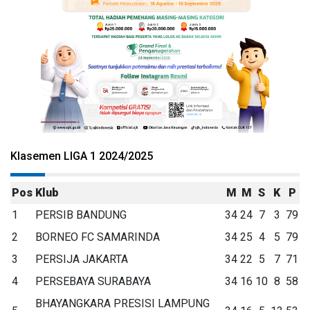
Klasemen LIGA 1 2024/2025
Pos
Klub
M
M
S
K
P
1
PERSIB BANDUNG
34
24
7
3
79
2
BORNEO FC SAMARINDA
34
25
4
5
79
3
PERSIJA JAKARTA
34
22
5
7
71
4
PERSEBAYA SURABAYA
34
16
10
8
58
BHAYANGKARA PRESISI LAMPUNG