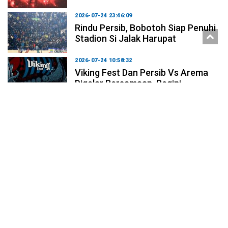
2026-07-24 23:46:09
Rindu Persib, Bobotoh Siap Penuhi
Stadion Si Jalak Harupat
2026-07-24 10:58:32
Viking Fest Dan Persib Vs Arema
Digelar Bersamaan, Begini
Strategi Panitia Agar Bobotoh
Tetap Bisa Menikmati Keduanya
2026-06-21 22:06:56
Bupati Syakur Amin Apresiasi
Bobotoh For Humanity 2026, Jadi
Jembatan Kebaikan Dan
Penggerak Ekonomi Garut
2026-06-20 10:51:39
Bobotoh For Humanity 2026:
Bobotoh Kolaborasi Dengan
Pemain Dan Legenda Persib
Galang Dana Kemanusiaan