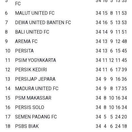
5
34
16
5
13
53
FC
6
MALUT UNITED FC
34
15
8
11
53
7
DEWA UNITED BANTEN FC
34
16
5
13
53
8
BALI UNITED FC
34
14
9
11
51
9
AREMA FC
34
13
9
12
48
10
PERSITA
34
13
6
15
45
11
PSIM YOGYAKARTA
34
11
12
11
45
12
PERSIK KEDIRI
34
11
6
17
39
13
PERSIJAP JEPARA
34
9
9
16
36
14
MADURA UNITED FC
34
9
8
17
35
15
PSM MAKASSAR
34
8
10
16
34
16
PERSIS SOLO
34
8
10
16
34
17
SEMEN PADANG FC
34
5
5
24
20
18
PSBS BIAK
34
4
6
24
18