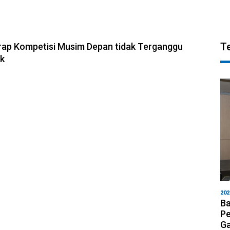
T
rap Kompetisi Musim Depan tidak Terganggu
ik
202
Ba
Pe
Ga