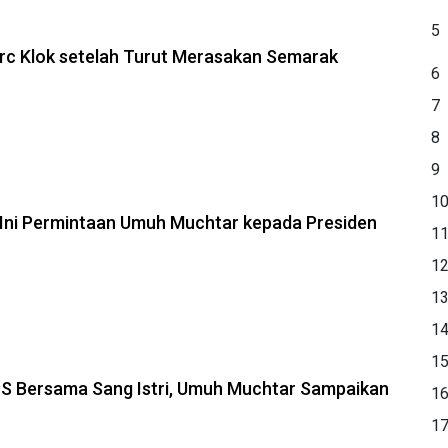
5
rc Klok setelah Turut Merasakan Semarak
6
7
8
9
1
 Ini Permintaan Umuh Muchtar kepada Presiden
1
1
1
1
1
S Bersama Sang Istri, Umuh Muchtar Sampaikan
1
1