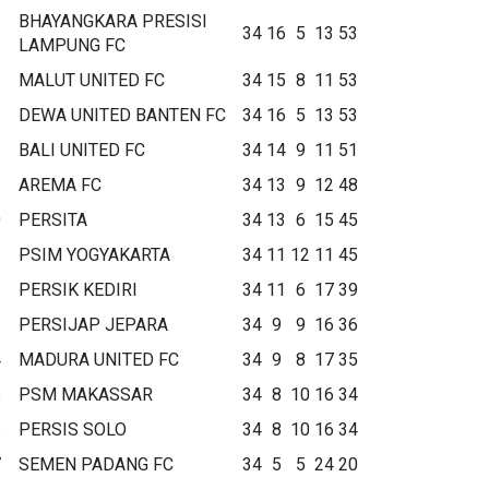
BHAYANGKARA PRESISI
34
16
5
13
53
LAMPUNG FC
MALUT UNITED FC
34
15
8
11
53
DEWA UNITED BANTEN FC
34
16
5
13
53
BALI UNITED FC
34
14
9
11
51
AREMA FC
34
13
9
12
48
0
PERSITA
34
13
6
15
45
1
PSIM YOGYAKARTA
34
11
12
11
45
2
PERSIK KEDIRI
34
11
6
17
39
3
PERSIJAP JEPARA
34
9
9
16
36
4
MADURA UNITED FC
34
9
8
17
35
5
PSM MAKASSAR
34
8
10
16
34
6
PERSIS SOLO
34
8
10
16
34
7
SEMEN PADANG FC
34
5
5
24
20