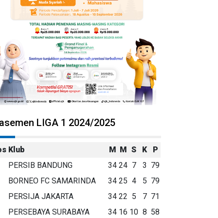
lasemen LIGA 1 2024/2025
os
Klub
M
M
S
K
P
PERSIB BANDUNG
34
24
7
3
79
BORNEO FC SAMARINDA
34
25
4
5
79
PERSIJA JAKARTA
34
22
5
7
71
PERSEBAYA SURABAYA
34
16
10
8
58