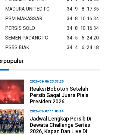
4
MADURA UNITED FC
34
9
8
17
35
5
PSM MAKASSAR
34
8
10
16
34
6
PERSIS SOLO
34
8
10
16
34
7
SEMEN PADANG FC
34
5
5
24
20
8
PSBS BIAK
34
4
6
24
18
erpopuler
2026-08-06 23:33:25
Reaksi Bobotoh Setelah
Persib Gagal Juara Piala
Presiden 2026
2026-08-07 11:05:44
Jadwal Lengkap Persib Di
Dewata Challenge Series
2026, Kapan Dan Live Di