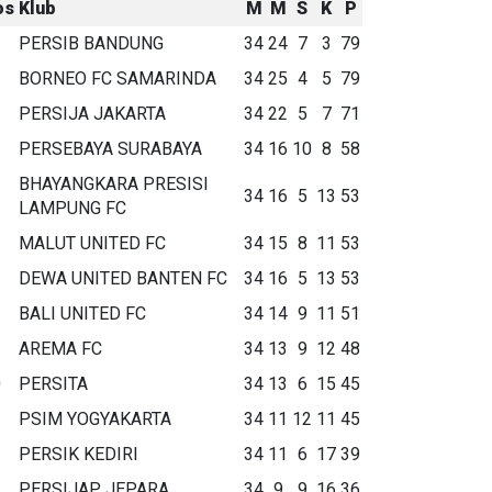
os
Klub
M
M
S
K
P
PERSIB BANDUNG
34
24
7
3
79
BORNEO FC SAMARINDA
34
25
4
5
79
PERSIJA JAKARTA
34
22
5
7
71
PERSEBAYA SURABAYA
34
16
10
8
58
BHAYANGKARA PRESISI
34
16
5
13
53
LAMPUNG FC
MALUT UNITED FC
34
15
8
11
53
DEWA UNITED BANTEN FC
34
16
5
13
53
BALI UNITED FC
34
14
9
11
51
AREMA FC
34
13
9
12
48
0
PERSITA
34
13
6
15
45
1
PSIM YOGYAKARTA
34
11
12
11
45
2
PERSIK KEDIRI
34
11
6
17
39
3
PERSIJAP JEPARA
34
9
9
16
36