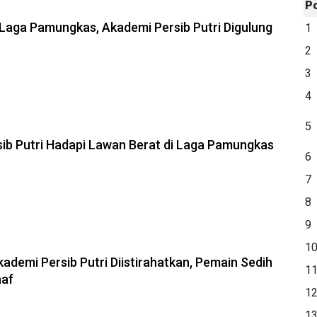
P
 Laga Pamungkas, Akademi Persib Putri Digulung
1
2
3
4
5
ib Putri Hadapi Lawan Berat di Laga Pamungkas
6
7
8
9
1
kademi Persib Putri Diistirahatkan, Pemain Sedih
1
aaf
1
1