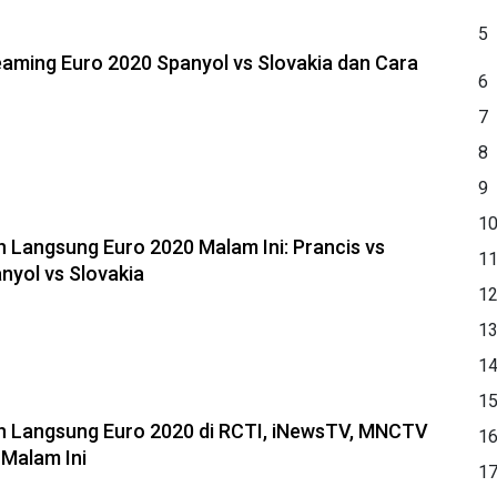
5
reaming Euro 2020 Spanyol vs Slovakia dan Cara
6
7
8
9
1
n Langsung Euro 2020 Malam Ini: Prancis vs
1
nyol vs Slovakia
1
1
1
1
n Langsung Euro 2020 di RCTI, iNewsTV, MNCTV
1
 Malam Ini
1