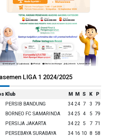
lasemen LIGA 1 2024/2025
os
Klub
M
M
S
K
P
PERSIB BANDUNG
34
24
7
3
79
BORNEO FC SAMARINDA
34
25
4
5
79
PERSIJA JAKARTA
34
22
5
7
71
PERSEBAYA SURABAYA
34
16
10
8
58