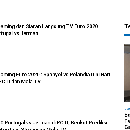
T
reaming dan Siaran Langsung TV Euro 2020
rtugal vs Jerman
eaming Euro 2020 : Spanyol vs Polandia Dini Hari
i RCTI dan Mola TV
202
Ba
Pe
0 Portugal vs Jerman di RCTI, Berikut Prediksi
Ga
ton Live Streaming Mola TV