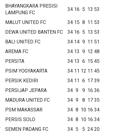
BHAYANGKARA PRESISI
34
16
5
13
53
LAMPUNG FC
MALUT UNITED FC
34
15
8
11
53
DEWA UNITED BANTEN FC
34
16
5
13
53
BALI UNITED FC
34
14
9
11
51
AREMA FC
34
13
9
12
48
0
PERSITA
34
13
6
15
45
1
PSIM YOGYAKARTA
34
11
12
11
45
2
PERSIK KEDIRI
34
11
6
17
39
3
PERSIJAP JEPARA
34
9
9
16
36
4
MADURA UNITED FC
34
9
8
17
35
5
PSM MAKASSAR
34
8
10
16
34
6
PERSIS SOLO
34
8
10
16
34
7
SEMEN PADANG FC
34
5
5
24
20