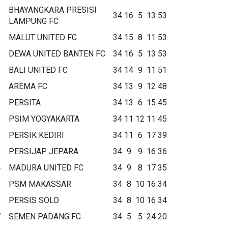
BHAYANGKARA PRESISI
34
16
5
13
53
LAMPUNG FC
MALUT UNITED FC
34
15
8
11
53
DEWA UNITED BANTEN FC
34
16
5
13
53
BALI UNITED FC
34
14
9
11
51
AREMA FC
34
13
9
12
48
0
PERSITA
34
13
6
15
45
1
PSIM YOGYAKARTA
34
11
12
11
45
2
PERSIK KEDIRI
34
11
6
17
39
3
PERSIJAP JEPARA
34
9
9
16
36
4
MADURA UNITED FC
34
9
8
17
35
5
PSM MAKASSAR
34
8
10
16
34
6
PERSIS SOLO
34
8
10
16
34
7
SEMEN PADANG FC
34
5
5
24
20