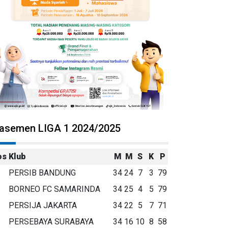
lasemen LIGA 1 2024/2025
os
Klub
M
M
S
K
P
PERSIB BANDUNG
34
24
7
3
79
BORNEO FC SAMARINDA
34
25
4
5
79
PERSIJA JAKARTA
34
22
5
7
71
PERSEBAYA SURABAYA
34
16
10
8
58