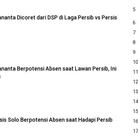
5
anta Dicoret dari DSP di Laga Persib vs Persis
6
7
8
9
1
anta Berpotensi Absen saat Lawan Persib, Ini
1
a
1
1
1
1
sis Solo Berpotensi Absen saat Hadapi Persib
1
1