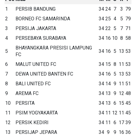
1
PERSIB BANDUNG
34
24
7
3
79
2
BORNEO FC SAMARINDA
34
25
4
5
79
3
PERSIJA JAKARTA
34
22
5
7
71
4
PERSEBAYA SURABAYA
34
16
10
8
58
BHAYANGKARA PRESISI LAMPUNG
5
34
16
5
13
53
FC
6
MALUT UNITED FC
34
15
8
11
53
7
DEWA UNITED BANTEN FC
34
16
5
13
53
8
BALI UNITED FC
34
14
9
11
51
9
AREMA FC
34
13
9
12
48
10
PERSITA
34
13
6
15
45
11
PSIM YOGYAKARTA
34
11
12
11
45
12
PERSIK KEDIRI
34
11
6
17
39
13
PERSIJAP JEPARA
34
9
9
16
36