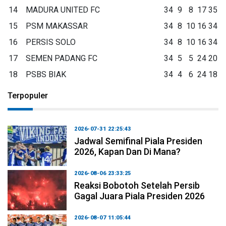
14
MADURA UNITED FC
34
9
8
17
35
15
PSM MAKASSAR
34
8
10
16
34
16
PERSIS SOLO
34
8
10
16
34
17
SEMEN PADANG FC
34
5
5
24
20
18
PSBS BIAK
34
4
6
24
18
Terpopuler
2026-07-31 22:25:43
Jadwal Semifinal Piala Presiden
2026, Kapan Dan Di Mana?
2026-08-06 23:33:25
Reaksi Bobotoh Setelah Persib
Gagal Juara Piala Presiden 2026
2026-08-07 11:05:44