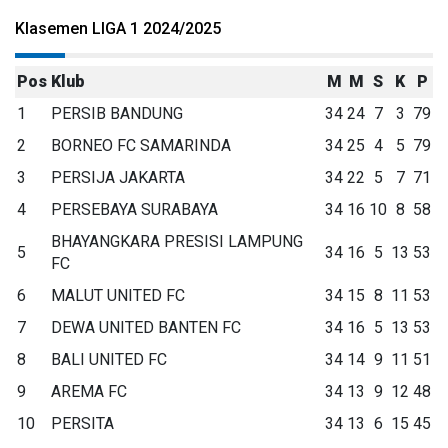
Klasemen LIGA 1 2024/2025
Pos
Klub
M
M
S
K
P
1
PERSIB BANDUNG
34
24
7
3
79
2
BORNEO FC SAMARINDA
34
25
4
5
79
3
PERSIJA JAKARTA
34
22
5
7
71
4
PERSEBAYA SURABAYA
34
16
10
8
58
BHAYANGKARA PRESISI LAMPUNG
5
34
16
5
13
53
FC
6
MALUT UNITED FC
34
15
8
11
53
7
DEWA UNITED BANTEN FC
34
16
5
13
53
8
BALI UNITED FC
34
14
9
11
51
9
AREMA FC
34
13
9
12
48
10
PERSITA
34
13
6
15
45