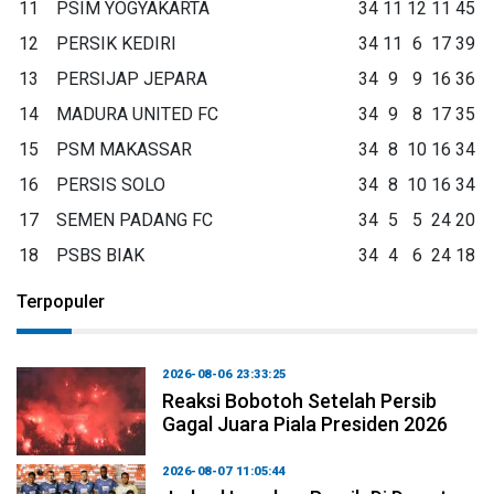
11
PSIM YOGYAKARTA
34
11
12
11
45
12
PERSIK KEDIRI
34
11
6
17
39
13
PERSIJAP JEPARA
34
9
9
16
36
14
MADURA UNITED FC
34
9
8
17
35
15
PSM MAKASSAR
34
8
10
16
34
16
PERSIS SOLO
34
8
10
16
34
17
SEMEN PADANG FC
34
5
5
24
20
18
PSBS BIAK
34
4
6
24
18
Terpopuler
2026-08-06 23:33:25
Reaksi Bobotoh Setelah Persib
Gagal Juara Piala Presiden 2026
2026-08-07 11:05:44