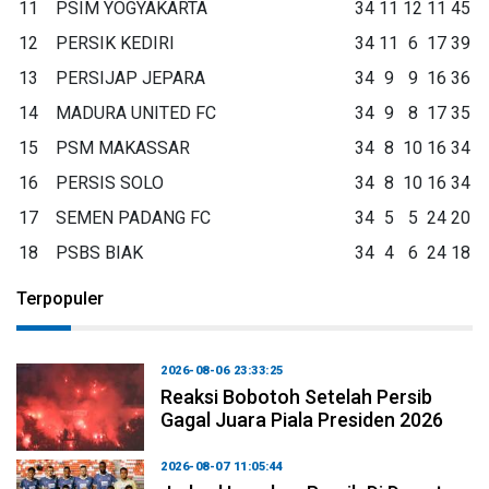
11
PSIM YOGYAKARTA
34
11
12
11
45
12
PERSIK KEDIRI
34
11
6
17
39
13
PERSIJAP JEPARA
34
9
9
16
36
14
MADURA UNITED FC
34
9
8
17
35
15
PSM MAKASSAR
34
8
10
16
34
16
PERSIS SOLO
34
8
10
16
34
17
SEMEN PADANG FC
34
5
5
24
20
18
PSBS BIAK
34
4
6
24
18
Terpopuler
2026-08-06 23:33:25
Reaksi Bobotoh Setelah Persib
Gagal Juara Piala Presiden 2026
2026-08-07 11:05:44