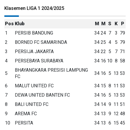
Klasemen LIGA 1 2024/2025
Pos
Klub
M
M
S
K
P
1
PERSIB BANDUNG
34
24
7
3
79
2
BORNEO FC SAMARINDA
34
25
4
5
79
3
PERSIJA JAKARTA
34
22
5
7
71
4
PERSEBAYA SURABAYA
34
16
10
8
58
BHAYANGKARA PRESISI LAMPUNG
5
34
16
5
13
53
FC
6
MALUT UNITED FC
34
15
8
11
53
7
DEWA UNITED BANTEN FC
34
16
5
13
53
8
BALI UNITED FC
34
14
9
11
51
9
AREMA FC
34
13
9
12
48
10
PERSITA
34
13
6
15
45