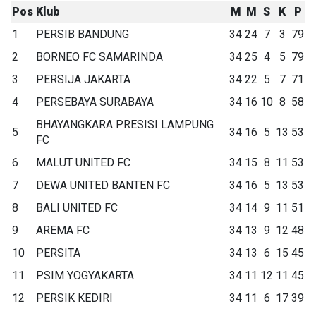
Pos
Klub
M
M
S
K
P
1
PERSIB BANDUNG
34
24
7
3
79
2
BORNEO FC SAMARINDA
34
25
4
5
79
3
PERSIJA JAKARTA
34
22
5
7
71
4
PERSEBAYA SURABAYA
34
16
10
8
58
BHAYANGKARA PRESISI LAMPUNG
5
34
16
5
13
53
FC
6
MALUT UNITED FC
34
15
8
11
53
7
DEWA UNITED BANTEN FC
34
16
5
13
53
8
BALI UNITED FC
34
14
9
11
51
9
AREMA FC
34
13
9
12
48
10
PERSITA
34
13
6
15
45
11
PSIM YOGYAKARTA
34
11
12
11
45
12
PERSIK KEDIRI
34
11
6
17
39