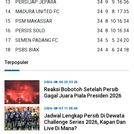
13
PERSIJAP JEPARA
34
9
9
16
36
14
MADURA UNITED FC
34
9
8
17
35
15
PSM MAKASSAR
34
8
10
16
34
16
PERSIS SOLO
34
8
10
16
34
17
SEMEN PADANG FC
34
5
5
24
20
18
PSBS BIAK
34
4
6
24
18
Terpopuler
2026-08-06 23:33:25
Reaksi Bobotoh Setelah Persib
Gagal Juara Piala Presiden 2026
2026-08-07 11:05:44
Jadwal Lengkap Persib Di Dewata
Challenge Series 2026, Kapan Dan
Live Di Mana?