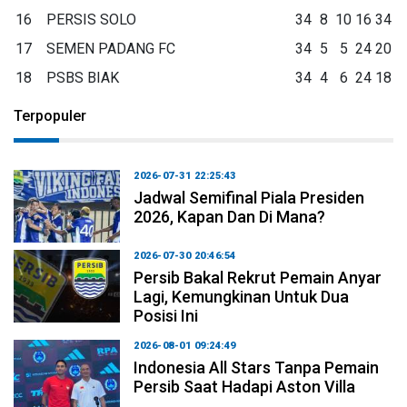
16
PERSIS SOLO
34
8
10
16
34
17
SEMEN PADANG FC
34
5
5
24
20
18
PSBS BIAK
34
4
6
24
18
Terpopuler
2026-07-31 22:25:43
Jadwal Semifinal Piala Presiden
2026, Kapan Dan Di Mana?
2026-07-30 20:46:54
Persib Bakal Rekrut Pemain Anyar
Lagi, Kemungkinan Untuk Dua
Posisi Ini
2026-08-01 09:24:49
Indonesia All Stars Tanpa Pemain
Persib Saat Hadapi Aston Villa