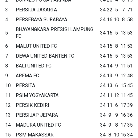
3
PERSIJA JAKARTA
34
22
5
7
71
4
PERSEBAYA SURABAYA
34
16
10
8
58
BHAYANGKARA PRESISI LAMPUNG
5
34
16
5
13
53
FC
6
MALUT UNITED FC
34
15
8
11
53
7
DEWA UNITED BANTEN FC
34
16
5
13
53
8
BALI UNITED FC
34
14
9
11
51
9
AREMA FC
34
13
9
12
48
10
PERSITA
34
13
6
15
45
11
PSIM YOGYAKARTA
34
11
12
11
45
12
PERSIK KEDIRI
34
11
6
17
39
13
PERSIJAP JEPARA
34
9
9
16
36
14
MADURA UNITED FC
34
9
8
17
35
15
PSM MAKASSAR
34
8
10
16
34