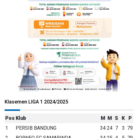
Klasemen LIGA 1 2024/2025
Pos
Klub
M
M
S
K
P
1
PERSIB BANDUNG
34
24
7
3
79
2
BORNEO FC SAMARINDA
34
25
4
5
79