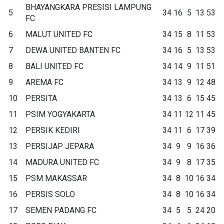
BHAYANGKARA PRESISI LAMPUNG
5
34
16
5
13
53
FC
6
MALUT UNITED FC
34
15
8
11
53
7
DEWA UNITED BANTEN FC
34
16
5
13
53
8
BALI UNITED FC
34
14
9
11
51
9
AREMA FC
34
13
9
12
48
10
PERSITA
34
13
6
15
45
11
PSIM YOGYAKARTA
34
11
12
11
45
12
PERSIK KEDIRI
34
11
6
17
39
13
PERSIJAP JEPARA
34
9
9
16
36
14
MADURA UNITED FC
34
9
8
17
35
15
PSM MAKASSAR
34
8
10
16
34
16
PERSIS SOLO
34
8
10
16
34
17
SEMEN PADANG FC
34
5
5
24
20