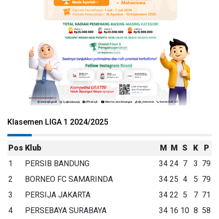
Klasemen LIGA 1 2024/2025
Pos
Klub
M
M
S
K
P
1
PERSIB BANDUNG
34
24
7
3
79
2
BORNEO FC SAMARINDA
34
25
4
5
79
3
PERSIJA JAKARTA
34
22
5
7
71
4
PERSEBAYA SURABAYA
34
16
10
8
58